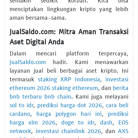
semakin sedikit korban. Kita bisa
menciptakan lingkungan kripto yang lebih
aman bersama-sama.
JualSaldo.com: Mitra Aman Transaksi
Aset Digital Anda
Dalam mencari platform terpercaya,
JualSaldo.com
hadir. Kami menawarkan
layanan jual beli berbagai aset kripto. Ini
termasuk
staking XRP Indonesia
,
investasi
ethereum 2026 staking ethereum
, dan
berita
bnb terbaru bnb chain
. Kami juga melayani
sol to idr
,
prediksi harga dot 2026
,
cara beli
cardano
,
harga polygon hari ini
,
prediksi
harga xlm 2026
,
doge to idr
,
dash
,
EOS
network
,
investasi chainlink 2026
, dan
AXS