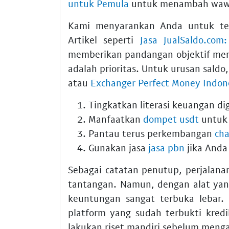
untuk Pemula
untuk menambah wawa
Kami menyarankan Anda untuk teru
Artikel seperti
Jasa JualSaldo.co
memberikan pandangan objektif menge
adalah prioritas. Untuk urusan sal
atau
Exchanger Perfect Money Indon
Tingkatkan literasi keuangan dig
Manfaatkan
dompet usdt
untuk 
Pantau terus perkembangan
cha
Gunakan jasa
jasa pbn
jika Anda 
Sebagai catatan penutup, perjalan
tantangan. Namun, dengan alat ya
keuntungan sangat terbuka lebar.
platform yang sudah terbukti kredib
lakukan riset mandiri sebelum menga