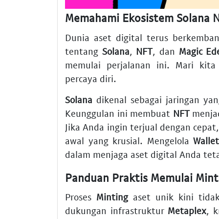
Memahami Ekosistem Solana N
Dunia aset digital terus berkemb
tentang
Solana
,
NFT
, dan
Magic Ed
memulai perjalanan ini. Mari kit
percaya diri.
Solana
dikenal sebagai jaringan ya
Keunggulan ini membuat
NFT
menjad
Jika Anda ingin terjual dengan cepa
awal yang krusial. Mengelola
Walle
dalam menjaga aset digital Anda teta
Panduan Praktis Memulai Mint
Proses
Minting
aset unik kini tida
dukungan infrastruktur
Metaplex
, 