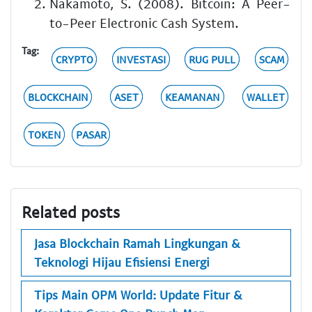
Nakamoto, S. (2008). Bitcoin: A Peer-
to-Peer Electronic Cash System.
Tag:
CRYPTO
INVESTASI
RUG PULL
SCAM
BLOCKCHAIN
ASET
KEAMANAN
WALLET
TOKEN
PASAR
Related posts
Jasa Blockchain Ramah Lingkungan &
Teknologi Hijau Efisiensi Energi
Tips Main OPM World: Update Fitur &