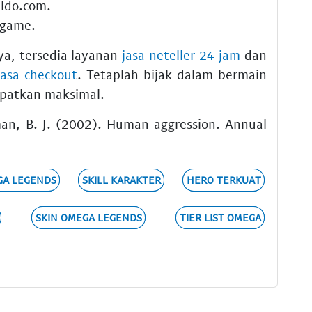
aldo.com.
 game.
a, tersedia layanan
jasa neteller 24 jam
dan
jasa checkout
. Tetaplah bijak dalam bermain
dapatkan maksimal.
man, B. J. (2002). Human aggression. Annual
GA LEGENDS
SKILL KARAKTER
HERO TERKUAT
SKIN OMEGA LEGENDS
TIER LIST OMEGA