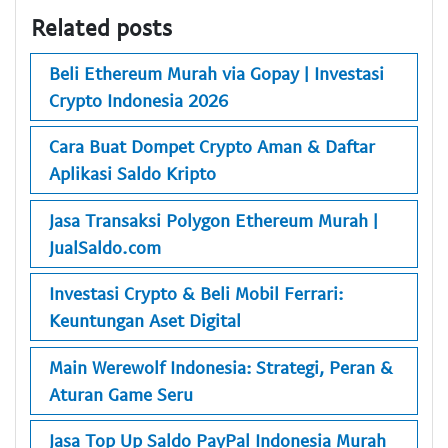
Related posts
Beli Ethereum Murah via Gopay | Investasi
Crypto Indonesia 2026
Cara Buat Dompet Crypto Aman & Daftar
Aplikasi Saldo Kripto
Jasa Transaksi Polygon Ethereum Murah |
JualSaldo.com
Investasi Crypto & Beli Mobil Ferrari:
Keuntungan Aset Digital
Main Werewolf Indonesia: Strategi, Peran &
Aturan Game Seru
Jasa Top Up Saldo PayPal Indonesia Murah