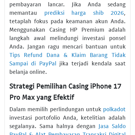
pembayaran lancar. Jika Anda sedang
memantau
prediksi harga shib 2026
,
tetaplah fokus pada keamanan akun Anda.
Menggunakan Casing HP Premium adalah
langkah awal melindungi investasi ponsel
Anda. Jangan ragu mencari bantuan untuk
Tips Refund Dana & Klaim Barang Tidak
Sampai di PayPal
jika terjadi kendala saat
belanja online.
Strategi Pemilihan Casing iPhone 17
Pro Max yang Efektif
Dalam memilih perlindungan untuk
polkadot
investasi portofolio Anda, ketelitian adalah
segalanya. Sama halnya dengan
Jasa Saldo
PayPal & Alat Pembayaran Transaksi Digital