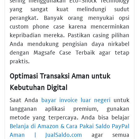
sering menggunakan Eco-Shock Technology
yang sangat kuat melindungi sudut
perangkat. Banyak orang menyukai opsi
custom phone case karena mencerminkan
kepribadian mereka. Pastikan casing pilihan
Anda mendukung pengisian daya nirkabel
dengan Magsafe Case Terbaik agar tetap
praktis.
Optimasi Transaksi Aman untuk
Kebutuhan Digital
Saat Anda
bayar invoice luar negeri
untuk
langganan aplikasi premium, gunakan
metode yang terpercaya. Anda bisa belajar
Belanja di Amazon & Cara Pakai Saldo PayPal
Aman | JualSaldo.com
agar semua