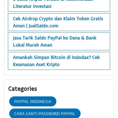
Literatur Investasi
Cek Airdrop Crypto dan Klaim Token Gratis
Aman | JualSaldo.com
Jasa Tarik Saldo PayPal ke Dana & Bank
Lokal Murah Aman
Amankah Simpan Bitcoin di Indodax? Cek
Keamanan Aset Kripto
Categories
PAYPAL INDONESIA
CARA GANTI PASSWORD PAYPAL