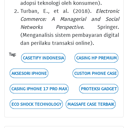
adopsi teknologi oleh konsumen).
Turban, E., et al. (2018).
Electronic
Commerce: A Managerial and Social
Networks Perspective
. Springer.
(Menganalisis sistem pembayaran digital
dan perilaku transaksi online).
Tag:
CASETIFY INDONESIA
CASING HP PREMIUM
AKSESORI IPHONE
CUSTOM PHONE CASE
CASING IPHONE 17 PRO MAX
PROTEKSI GADGET
ECO SHOCK TECHNOLOGY
MAGSAFE CASE TERBAIK