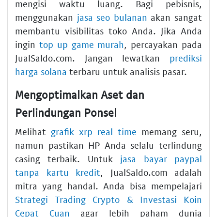
mengisi waktu luang. Bagi pebisnis,
menggunakan
jasa seo bulanan
akan sangat
membantu visibilitas toko Anda. Jika Anda
ingin
top up game murah
, percayakan pada
JualSaldo.com. Jangan lewatkan
prediksi
harga solana
terbaru untuk analisis pasar.
Mengoptimalkan Aset dan
Perlindungan Ponsel
Melihat
grafik xrp real time
memang seru,
namun pastikan HP Anda selalu terlindung
casing terbaik. Untuk
jasa bayar paypal
tanpa kartu kredit
, JualSaldo.com adalah
mitra yang handal. Anda bisa mempelajari
Strategi Trading Crypto & Investasi Koin
Cepat Cuan
agar lebih paham dunia