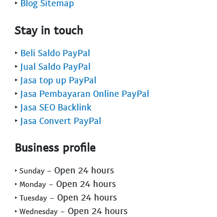
‣
Blog Sitemap
Stay in touch
‣
Beli Saldo PayPal
‣
Jual Saldo PayPal
‣
Jasa top up PayPal
‣
Jasa Pembayaran Online PayPal
‣
Jasa SEO Backlink
‣
Jasa Convert PayPal
Business profile
- Open 24 hours
‣ Sunday
- Open 24 hours
‣ Monday
- Open 24 hours
‣ Tuesday
- Open 24 hours
‣ Wednesday