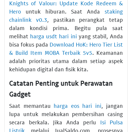
Knights of Valour: Update Kode Redeem &
Hero
untuk hiburan. Saat Anda
staking
chainlink v0.3
, pastikan perangkat tetap
dalam kondisi prima. Begitu pula saat
melihat
harga usdt hari ini
yang stabil, Anda
bisa fokus pada
Download HoK: Hero Tier List
& Build Item MOBA Terbaik 5v5
. Keamanan
adalah prioritas utama dalam setiap aspek
kehidupan digital dan fisik kita.
Catatan Penting untuk Perawatan
Gadget
Saat memantau
harga eos hari ini
, jangan
lupa untuk melakukan pembersihan casing
secara berkala. Jika Anda perlu
Isi Pulsa
Listrik
melalui JualSaldo.com, prosesnya