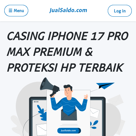
☰ Menu
Log in
CASING IPHONE 17 PRO
MAX PREMIUM &
PROTEKSI HP TERBAIK