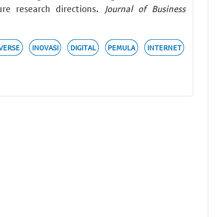
ure research directions.
Journal of Business
VERSE
INOVASI
DIGITAL
PEMULA
INTERNET