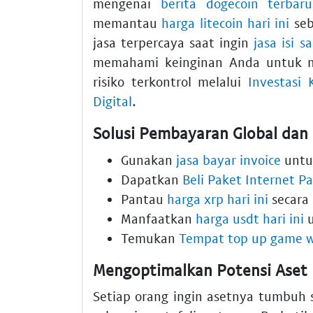
mengenai
berita dogecoin terbaru
memantau
harga litecoin hari ini
seb
jasa terpercaya saat ingin
jasa isi s
memahami keinginan Anda untuk 
risiko terkontrol melalui
Investasi 
Digital
.
Solusi Pembayaran Global dan 
Gunakan
jasa bayar invoice
untuk
Dapatkan
Beli Paket Internet P
Pantau
harga xrp hari ini
secara 
Manfaatkan
harga usdt hari ini
u
Temukan
Tempat top up game w
Mengoptimalkan Potensi Aset D
Setiap orang ingin asetnya tumbuh