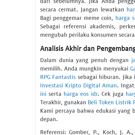
dari sebelumnya. Jika Anda pengg
secara cermat. Jangan lewatkan
har
Bagi penggemar meme coin,
harga s
Sebagai referensi akademis, perk
mengubah perilaku konsumen secara 
Analisis Akhir dan Pengemban
Dalam dunia yang penuh dengan
j
memilih. Anda mungkin menyukai
G
RPG Fantastis
sebagai hiburan. Jika 
Investasi Kripto Digital Aman
. Inga
ini
serta
harga eos idr
. Cek juga
har
Terakhir, gunakan
Beli Token Listrik
Kami percaya bahwa edukasi yang b
depan.
Referensi: Gomber, P., Koch, J. A.