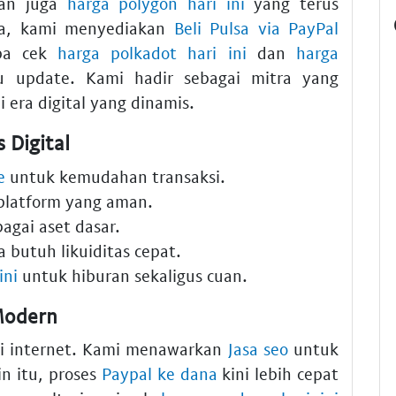
kan juga
harga polygon hari ini
yang terus
sa, kami menyediakan
Beli Pulsa via PayPal
upa cek
harga polkadot hari ini
dan
harga
u update. Kami hadir sebagai mitra yang
 era digital yang dinamis.
 Digital
e
untuk kemudahan transaksi.
platform yang aman.
agai aset dasar.
 butuh likuiditas cepat.
ini
untuk hiburan sekaligus cuan.
Modern
i di internet. Kami menawarkan
Jasa seo
untuk
n itu, proses
Paypal ke dana
kini lebih cepat