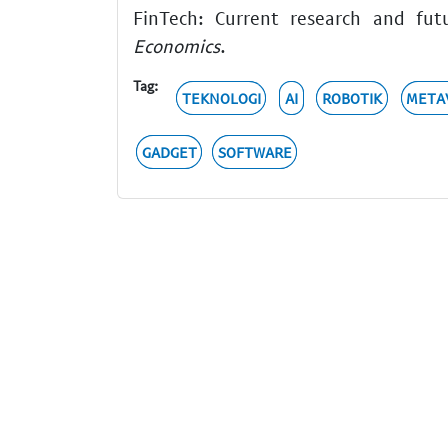
FinTech: Current research and fut
Economics
.
Tag:
TEKNOLOGI
AI
ROBOTIK
META
GADGET
SOFTWARE