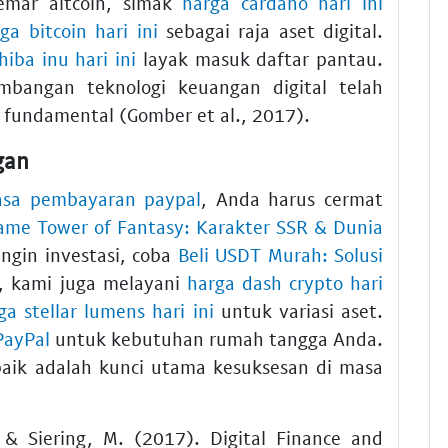
emar altcoin, simak
harga cardano hari ini
ga bitcoin hari ini
sebagai raja aset digital.
hiba inu hari ini
layak masuk daftar pantau.
embangan teknologi keuangan digital telah
fundamental (Gomber et al., 2017).
gan
asa pembayaran paypal
, Anda harus cermat
ame Tower of Fantasy: Karakter SSR & Dunia
ingin investasi, coba
Beli USDT Murah: Solusi
t, kami juga melayani
harga dash crypto hari
ga stellar lumens hari ini
untuk variasi aset.
 PayPal
untuk kebutuhan rumah tangga Anda.
aik adalah kunci utama kesuksesan di masa
, & Siering, M. (2017). Digital Finance and