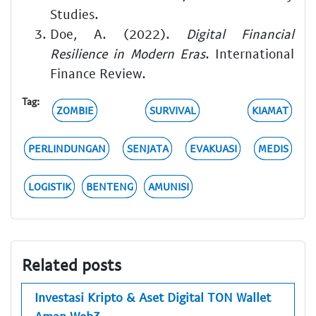
Studies.
Doe, A. (2022).
Digital Financial
Resilience in Modern Eras
. International
Finance Review.
Tag:
ZOMBIE
SURVIVAL
KIAMAT
PERLINDUNGAN
SENJATA
EVAKUASI
MEDIS
LOGISTIK
BENTENG
AMUNISI
Related posts
Investasi Kripto & Aset Digital TON Wallet
Aman Web3