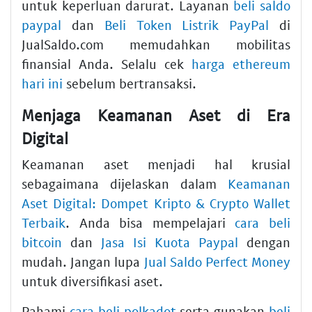
untuk keperluan darurat. Layanan
beli saldo
paypal
dan
Beli Token Listrik PayPal
di
JualSaldo.com memudahkan mobilitas
finansial Anda. Selalu cek
harga ethereum
hari ini
sebelum bertransaksi.
Menjaga Keamanan Aset di Era
Digital
Keamanan aset menjadi hal krusial
sebagaimana dijelaskan dalam
Keamanan
Aset Digital: Dompet Kripto & Crypto Wallet
Terbaik
. Anda bisa mempelajari
cara beli
bitcoin
dan
Jasa Isi Kuota Paypal
dengan
mudah. Jangan lupa
Jual Saldo Perfect Money
untuk diversifikasi aset.
Pahami
cara beli polkadot
serta gunakan
beli