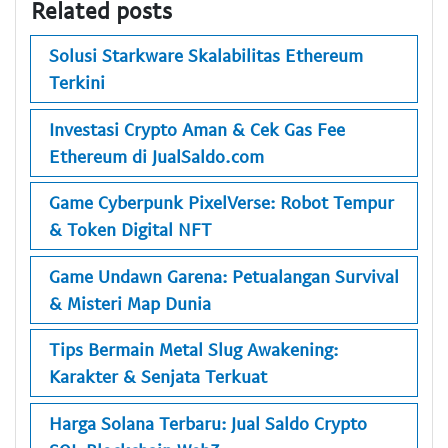
Related posts
Solusi Starkware Skalabilitas Ethereum
Terkini
Investasi Crypto Aman & Cek Gas Fee
Ethereum di JualSaldo.com
Game Cyberpunk PixelVerse: Robot Tempur
& Token Digital NFT
Game Undawn Garena: Petualangan Survival
& Misteri Map Dunia
Tips Bermain Metal Slug Awakening:
Karakter & Senjata Terkuat
Harga Solana Terbaru: Jual Saldo Crypto