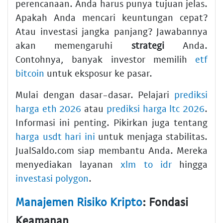
perencanaan. Anda harus punya tujuan jelas.
Apakah Anda mencari keuntungan cepat?
Atau investasi jangka panjang? Jawabannya
akan memengaruhi
strategi
Anda.
Contohnya, banyak investor memilih
etf
bitcoin
untuk eksposur ke pasar.
Mulai dengan dasar-dasar. Pelajari
prediksi
harga eth 2026
atau
prediksi harga ltc 2026
.
Informasi ini penting. Pikirkan juga tentang
harga usdt hari ini
untuk menjaga stabilitas.
JualSaldo.com siap membantu Anda. Mereka
menyediakan layanan
xlm to idr
hingga
investasi polygon
.
Manajemen Risiko Kripto
: Fondasi
Keamanan