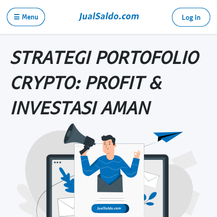
☰ Menu
Log in
STRATEGI PORTOFOLIO
CRYPTO: PROFIT &
INVESTASI AMAN