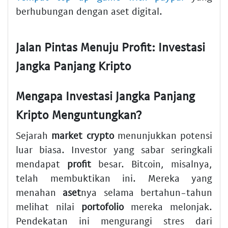
berhubungan dengan aset digital.
Jalan Pintas Menuju Profit: Investasi
Jangka Panjang Kripto
Mengapa Investasi Jangka Panjang
Kripto Menguntungkan?
Sejarah
market
crypto
menunjukkan potensi
luar biasa. Investor yang sabar seringkali
mendapat
profit
besar. Bitcoin, misalnya,
telah membuktikan ini. Mereka yang
menahan
aset
nya selama bertahun-tahun
melihat nilai
portofolio
mereka melonjak.
Pendekatan ini mengurangi stres dari