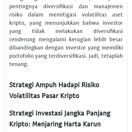
pentingnya diversifikasi dan manajemen
risiko dalam memitigasi volatilitas aset
kripto, yang menunjukkan bahwa investor
yang tidak melakukan diversifikasi
cenderung mengalami kerugian lebih besar
dibandingkan dengan investor yang memiliki
portofolio yang terdiversifikasi. Jadi, tetaplah
tenang.
Strategi Ampuh Hadapi Risiko
Volatilitas Pasar Kripto
Strategi Investasi Jangka Panjang
Kripto: Menjaring Harta Karun