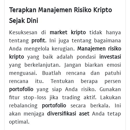
Terapkan Manajemen Risiko Kripto
Sejak Dini
Kesuksesan di
market
kripto
tidak hanya
tentang
profit
. Ini juga tentang bagaimana
Anda mengelola kerugian.
Manajemen risiko
kripto
yang baik adalah pondasi
investasi
yang berkelanjutan. Jangan biarkan emosi
menguasai. Buatlah rencana dan patuhi
rencana itu. Tentukan berapa persen
portofolio
yang siap Anda risiko. Gunakan
fitur stop-loss jika trading aktif. Lakukan
rebalancing
portofolio
secara berkala. Ini
akan menjaga
diversifikasi aset
Anda tetap
optimal.