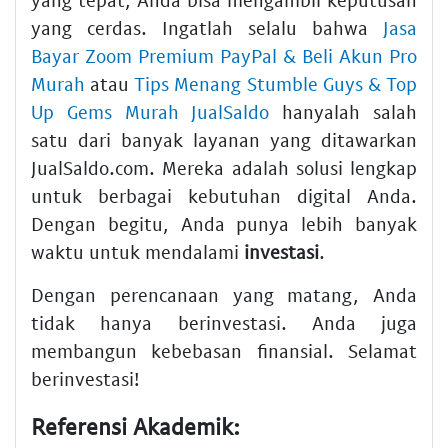
yang cerdas. Ingatlah selalu bahwa
Jasa
Bayar Zoom Premium PayPal & Beli Akun Pro
Murah
atau
Tips Menang Stumble Guys & Top
Up Gems Murah JualSaldo
hanyalah salah
satu dari banyak layanan yang ditawarkan
JualSaldo.com. Mereka adalah solusi lengkap
untuk berbagai kebutuhan digital Anda.
Dengan begitu, Anda punya lebih banyak
waktu untuk mendalami
investasi
.
Dengan perencanaan yang matang, Anda
tidak hanya berinvestasi. Anda juga
membangun kebebasan finansial. Selamat
berinvestasi!
Referensi Akademik: