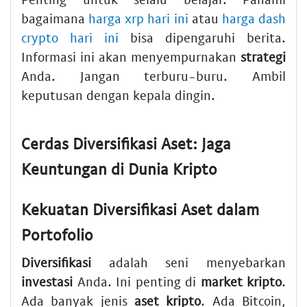
bagaimana
harga xrp hari ini
atau
harga dash
crypto hari ini
bisa dipengaruhi berita.
Informasi ini akan menyempurnakan
strategi
Anda. Jangan terburu-buru. Ambil
keputusan dengan kepala dingin.
Cerdas Diversifikasi Aset: Jaga
Keuntungan di Dunia Kripto
Kekuatan Diversifikasi Aset dalam
Portofolio
Diversifikasi
adalah seni menyebarkan
investasi
Anda. Ini penting di
market
kripto
.
Ada banyak jenis
aset
kripto
. Ada Bitcoin,