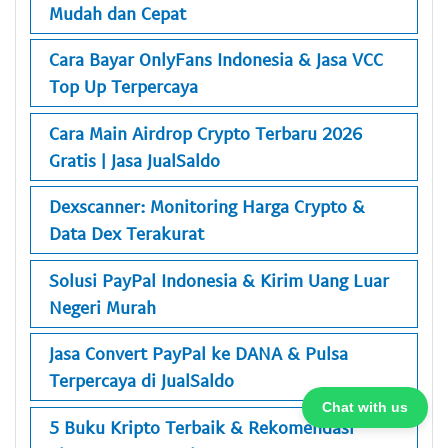
Mudah dan Cepat
Cara Bayar OnlyFans Indonesia & Jasa VCC
Top Up Terpercaya
Cara Main Airdrop Crypto Terbaru 2026
Gratis | Jasa JualSaldo
Dexscanner: Monitoring Harga Crypto &
Data Dex Terakurat
Solusi PayPal Indonesia & Kirim Uang Luar
Negeri Murah
Jasa Convert PayPal ke DANA & Pulsa
Terpercaya di JualSaldo
Chat with us
5 Buku Kripto Terbaik & Rekomendasi