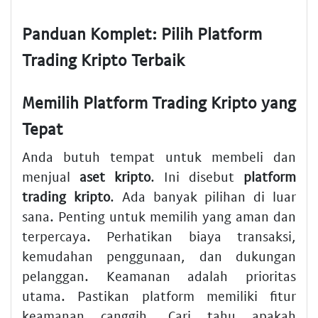
Panduan Komplet: Pilih Platform
Trading Kripto Terbaik
Memilih Platform Trading Kripto yang
Tepat
Anda butuh tempat untuk membeli dan
menjual
aset
kripto
. Ini disebut
platform
trading kripto
. Ada banyak pilihan di luar
sana. Penting untuk memilih yang aman dan
terpercaya. Perhatikan biaya transaksi,
kemudahan penggunaan, dan dukungan
pelanggan. Keamanan adalah prioritas
utama. Pastikan platform memiliki fitur
keamanan canggih. Cari tahu apakah