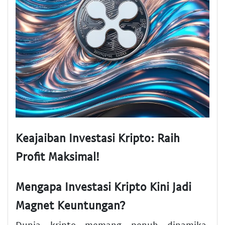
Keajaiban Investasi Kripto: Raih
Profit Maksimal!
Mengapa Investasi Kripto Kini Jadi
Magnet Keuntungan?
Dunia kripto memang penuh dinamika.