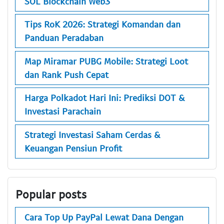
SOL Blockchain Web3
Tips RoK 2026: Strategi Komandan dan
Panduan Peradaban
Map Miramar PUBG Mobile: Strategi Loot
dan Rank Push Cepat
Harga Polkadot Hari Ini: Prediksi DOT &
Investasi Parachain
Strategi Investasi Saham Cerdas &
Keuangan Pensiun Profit
Popular posts
Cara Top Up PayPal Lewat Dana Dengan