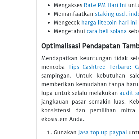
Mengakses
Rate PM Hari Ini
untu
Memanfaatkan
staking usdt ind
Mengecek
harga litecoin hari ini
Mengetahui
cara beli solana
seba
Optimalisasi Pendapatan Tam
Mendapatkan keuntungan tidak sela
mencoba
Tips Cashtree Terbaru: 
sampingan. Untuk kebutuhan sal
memberikan kemudahan tanpa harus
lupa untuk selalu melakukan
audit s
jangkauan pasar semakin luas. Ke
konsistensi dan pemilihan mitra
ekosistem Anda.
Gunakan
Jasa top up paypal
untu