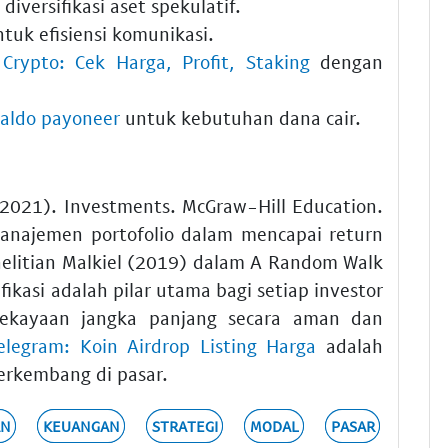
diversifikasi aset spekulatif.
tuk efisiensi komunikasi.
Crypto: Cek Harga, Profit, Staking
dengan
saldo payoneer
untuk kebutuhan dana cair.
 (2021). Investments. McGraw-Hill Education.
anajemen portofolio dalam mencapai return
nelitian Malkiel (2019) dalam A Random Walk
ifikasi adalah pilar utama bagi setiap investor
ekayaan jangka panjang secara aman dan
legram: Koin Airdrop Listing Harga
adalah
erkembang di pasar.
AN
KEUANGAN
STRATEGI
MODAL
PASAR