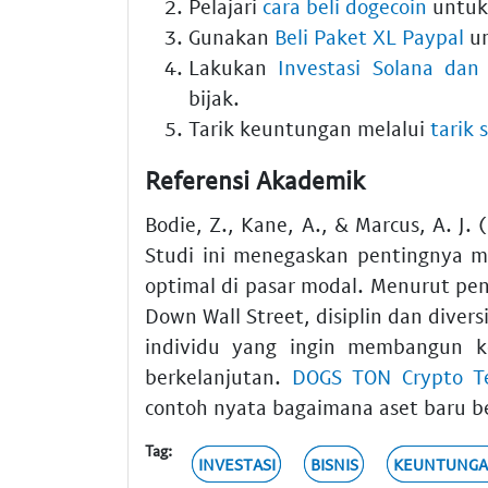
Pelajari
cara beli dogecoin
untuk 
Gunakan
Beli Paket XL Paypal
un
Lakukan
Investasi Solana dan 
bijak.
Tarik keuntungan melalui
tarik 
Referensi Akademik
Bodie, Z., Kane, A., & Marcus, A. J.
Studi ini menegaskan pentingnya m
optimal di pasar modal. Menurut pe
Down Wall Street, disiplin dan divers
individu yang ingin membangun k
berkelanjutan.
DOGS TON Crypto Te
contoh nyata bagaimana aset baru b
Tag:
INVESTASI
BISNIS
KEUNTUNG