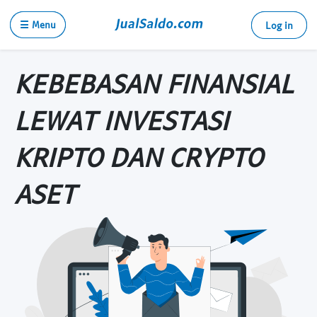
☰ Menu
Log in
KEBEBASAN FINANSIAL
LEWAT INVESTASI
KRIPTO DAN CRYPTO
ASET