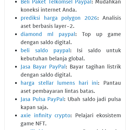
Beli Paket Telkomsel Paypal
: Mudahkan
koneksi internet Anda.
prediksi harga polygon 2026
: Analisis
aset berbasis layer-2.
diamond ml paypal
: Top up game
dengan saldo digital.
beli saldo paypal
: Isi saldo untuk
kebutuhan belanja global.
Jasa Bayar PayPal
: Bayar tagihan listrik
dengan saldo digital.
harga stellar lumens hari ini
: Pantau
aset pembayaran lintas batas.
Jasa Pulsa PayPal
: Ubah saldo jadi pulsa
kapan saja.
axie infinity crypto
: Pelajari ekosistem
game NFT.