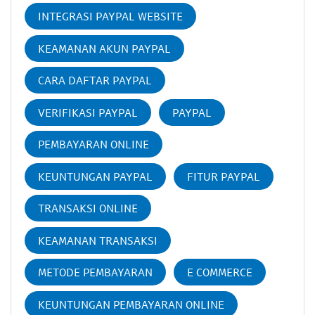
INTEGRASI PAYPAL WEBSITE
KEAMANAN AKUN PAYPAL
CARA DAFTAR PAYPAL
VERIFIKASI PAYPAL
PAYPAL
PEMBAYARAN ONLINE
KEUNTUNGAN PAYPAL
FITUR PAYPAL
TRANSAKSI ONLINE
KEAMANAN TRANSAKSI
METODE PEMBAYARAN
E COMMERCE
KEUNTUNGAN PEMBAYARAN ONLINE