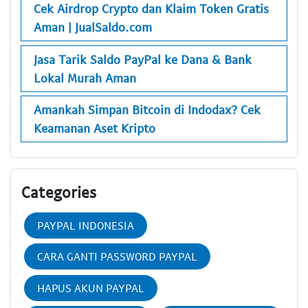
Cek Airdrop Crypto dan Klaim Token Gratis
Aman | JualSaldo.com
Jasa Tarik Saldo PayPal ke Dana & Bank
Lokal Murah Aman
Amankah Simpan Bitcoin di Indodax? Cek
Keamanan Aset Kripto
Categories
PAYPAL INDONESIA
CARA GANTI PASSWORD PAYPAL
HAPUS AKUN PAYPAL