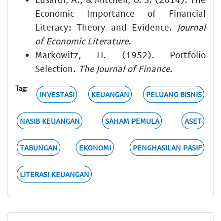
Economic Importance of Financial
Literacy: Theory and Evidence.
Journal
of Economic Literature
.
Markowitz, H. (1952). Portfolio
Selection.
The Journal of Finance
.
Tag:
INVESTASI
KEUANGAN
PELUANG BISNIS
NASIB KEUANGAN
SAHAM PEMULA
ASET
TABUNGAN
EKONOMI
PENGHASILAN PASIF
LITERASI KEUANGAN