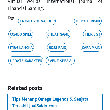
Virtual Worlds. International Journal of
Financial Gaming.
Tag:
KNIGHTS OF VALOUR
HERO TERBAIK
COMBO SKILL
CHEAT GAME
TIER LIST
ITEM LANGKA
BOSS RAID
CARA MAIN
UPDATE KARAKTER
EVENT SPESIAL
Related posts
Tips Menang Omega Legends & Senjata
Tersakit JualSaldo.com