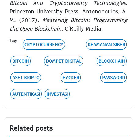
Bitcoin and Cryptocurrency Technologies
.
Princeton University Press. Antonopoulos, A.
M. (2017).
Mastering Bitcoin: Programming
the Open Blockchain
. O'Reilly Media.
Tag:
CRYPTOCURRENCY
KEAMANAN SIBER
BITCOIN
DOMPET DIGITAL
BLOCKCHAIN
ASET KRIPTO
HACKER
PASSWORD
AUTENTIKASI
INVESTASI
Related posts