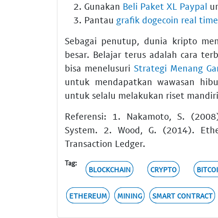
Gunakan
Beli Paket XL Paypal
un
Pantau
grafik dogecoin real time
Sebagai penutup, dunia kripto me
besar. Belajar terus adalah cara ter
bisa menelusuri
Strategi Menang Ga
untuk mendapatkan wawasan hibura
untuk selalu melakukan riset mandir
Referensi: 1. Nakamoto, S. (2008)
System. 2. Wood, G. (2014). Ethe
Transaction Ledger.
Tag:
BLOCKCHAIN
CRYPTO
BITCO
ETHEREUM
MINING
SMART CONTRACT