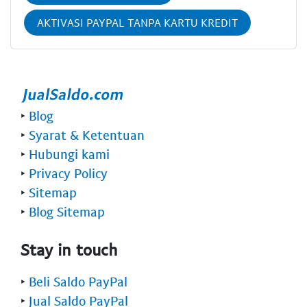
AKTIVASI PAYPAL TANPA KARTU KREDIT
‣
Blog
‣
Syarat & Ketentuan
‣
Hubungi kami
‣
Privacy Policy
‣
Sitemap
‣
Blog Sitemap
Stay in touch
‣
Beli Saldo PayPal
‣
Jual Saldo PayPal