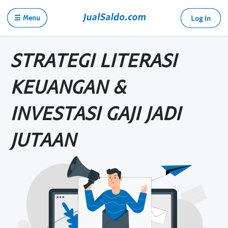
☰ Menu
Log in
STRATEGI LITERASI
KEUANGAN &
INVESTASI GAJI JADI
JUTAAN