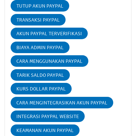
TUTUP AKUN PAYPAL
TRANSAKSI PAYPAL
AKUN PAYPAL TERVERIFIKASI
BIAYA ADMIN PAYPAL
CARA MENGGUNAKAN PAYPAL
TARIK SALDO PAYPAL
KURS DOLLAR PAYPAL
CARA MENGINTEGRASIKAN AKUN PAYPAL
INTEGRASI PAYPAL WEBSITE
KEAMANAN AKUN PAYPAL