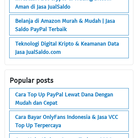
Aman di Jasa JualSaldo
Belanja di Amazon Murah & Mudah | Jasa
Saldo PayPal Terbaik
Teknologi Digital Kripto & Keamanan Data
Jasa JualSaldo.com
Popular posts
Cara Top Up PayPal Lewat Dana Dengan
Mudah dan Cepat
Cara Bayar OnlyFans Indonesia & Jasa VCC
Top Up Terpercaya