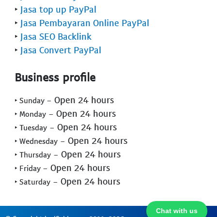
‣
Jasa top up PayPal
‣
Jasa Pembayaran Online PayPal
‣
Jasa SEO Backlink
‣
Jasa Convert PayPal
Business profile
- Open 24 hours
‣ Sunday
- Open 24 hours
‣ Monday
- Open 24 hours
‣ Tuesday
- Open 24 hours
‣ Wednesday
- Open 24 hours
‣ Thursday
- Open 24 hours
‣ Friday
- Open 24 hours
‣ Saturday
Chat with us