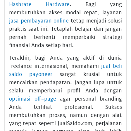
Hashrate Hardware
. Bagi yang
membutuhkan akses modal cepat, layanan
jasa pembayaran online
tetap menjadi solusi
praktis saat ini. Tetaplah belajar dan jangan
pernah berhenti memperbaiki strategi
finansial Anda setiap hari.
Terakhir, bagi Anda yang aktif di dunia
freelance internasional, memahami
jual beli
saldo payoneer
sangat krusial untuk
mencairkan pendapatan. Jangan lupa untuk
selalu memperbarui profil Anda dengan
optimasi off-page
agar personal branding
Anda terlihat profesional. Sukses
membutuhkan proses, namun dengan alat
yang tepat seperti JualSaldo.com, perjalanan