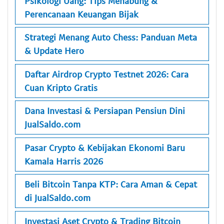
Psikologi Uang: Tips Menabung &
Perencanaan Keuangan Bijak
Strategi Menang Auto Chess: Panduan Meta
& Update Hero
Daftar Airdrop Crypto Testnet 2026: Cara
Cuan Kripto Gratis
Dana Investasi & Persiapan Pensiun Dini
JualSaldo.com
Pasar Crypto & Kebijakan Ekonomi Baru
Kamala Harris 2026
Beli Bitcoin Tanpa KTP: Cara Aman & Cepat
di JualSaldo.com
Investasi Aset Crypto & Trading Bitcoin