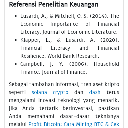
Referensi Penelitian Keuangan
Lusardi, A., & Mitchell, O. S. (2014). The
Economic Importance of Financial
Literacy. Journal of Economic Literature.
Klapper, L., & Lusardi, A. (2020).
Financial Literacy and Financial
Resilience. World Bank Research.
Campbell, J. Y. (2006). Household
Finance. Journal of Finance.
Sebagai tambahan informasi, tren aset kripto
seperti
solana crypto
dan
dash
terus
mengalami inovasi teknologi yang menarik.
Jika Anda tertarik berinvestasi, pastikan
Anda memahami dasar-dasar teknisnya
melalui
Profit Bitcoin: Cara Mining BTC & Cek