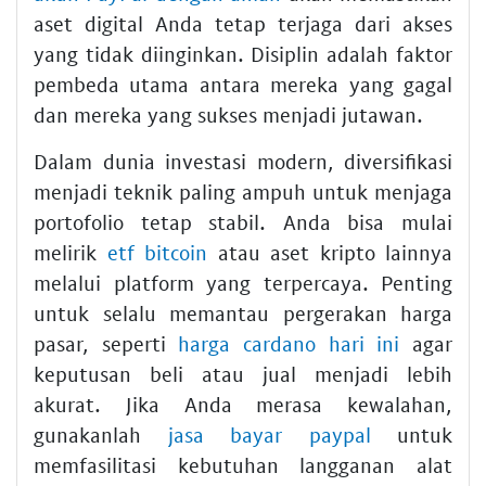
aset digital Anda tetap terjaga dari akses
yang tidak diinginkan. Disiplin adalah faktor
pembeda utama antara mereka yang gagal
dan mereka yang sukses menjadi jutawan.
Dalam dunia investasi modern, diversifikasi
menjadi teknik paling ampuh untuk menjaga
portofolio tetap stabil. Anda bisa mulai
melirik
etf bitcoin
atau aset kripto lainnya
melalui platform yang terpercaya. Penting
untuk selalu memantau pergerakan harga
pasar, seperti
harga cardano hari ini
agar
keputusan beli atau jual menjadi lebih
akurat. Jika Anda merasa kewalahan,
gunakanlah
jasa bayar paypal
untuk
memfasilitasi kebutuhan langganan alat