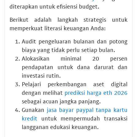
diterapkan untuk efisiensi budget.
Berikut adalah langkah strategis untuk
memperkuat literasi keuangan Anda:
Audit pengeluaran bulanan dan potong
biaya yang tidak perlu setiap bulan.
Alokasikan minimal 20 persen
pendapatan untuk dana darurat dan
investasi rutin.
Pelajari perkembangan aset digital
dengan melihat
prediksi harga eth 2026
sebagai acuan jangka panjang.
Gunakan
jasa bayar paypal tanpa kartu
kredit
untuk mempermudah transaksi
langganan edukasi keuangan.