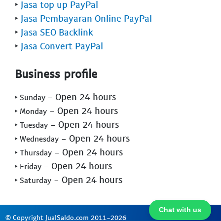
‣
Jasa top up PayPal
‣
Jasa Pembayaran Online PayPal
‣
Jasa SEO Backlink
‣
Jasa Convert PayPal
Business profile
- Open 24 hours
‣ Sunday
- Open 24 hours
‣ Monday
- Open 24 hours
‣ Tuesday
- Open 24 hours
‣ Wednesday
- Open 24 hours
‣ Thursday
- Open 24 hours
‣ Friday
- Open 24 hours
‣ Saturday
Chat with us
© Copyright JualSaldo.com 2011-2026