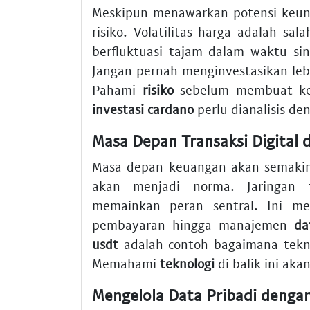
Meskipun menawarkan potensi keuntu
risiko. Volatilitas harga adalah sal
berfluktuasi tajam dalam waktu sing
Jangan pernah menginvestasikan le
Pahami
risiko
sebelum membuat kep
investasi cardano
perlu dianalisis de
Masa Depan Transaksi Digital d
Masa depan keuangan akan semakin 
akan menjadi norma. Jaringan te
memainkan peran sentral. Ini me
pembayaran hingga manajemen
da
usdt
adalah contoh bagaimana tekno
Memahami
teknologi
di balik ini ak
Mengelola Data Pribadi deng