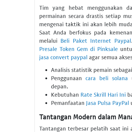
Tim yang hebat menggunakan data
permainan secara drastis setiap m
mengenai taktik ini akan lebih mud
Saat Anda berfokus pada kemenang
melalui
Beli Paket Internet Paypal
Presale Token Gem di Pinksale
untuk
jasa convert paypal
agar semua akses 
Analisis statistik pemain sebagai
Penggunaan
cara beli solana
u
depan.
Kebutuhan
Rate Skrill Hari Ini
ba
Pemanfaatan
Jasa Pulsa PayPal
u
Tantangan Modern dalam Man
Tantangan terbesar pelatih saat in