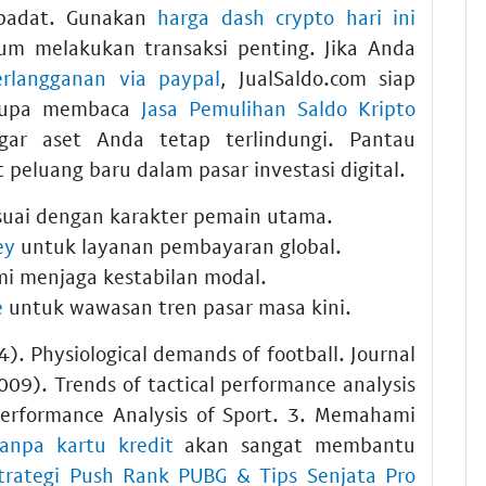
 padat. Gunakan
harga dash crypto hari ini
lum melakukan transaksi penting. Jika Anda
rlangganan via paypal
, JualSaldo.com siap
lupa membaca
Jasa Pemulihan Saldo Kripto
ar aset Anda tetap terlindungi. Pantau
peluang baru dalam pasar investasi digital.
suai dengan karakter pemain utama.
ey
untuk layanan pembayaran global.
mi menjaga kestabilan modal.
e
untuk wawasan tren pasar masa kini.
4). Physiological demands of football. Journal
2009). Trends of tactical performance analysis
Performance Analysis of Sport. 3. Memahami
anpa kartu kredit
akan sangat membantu
trategi Push Rank PUBG & Tips Senjata Pro