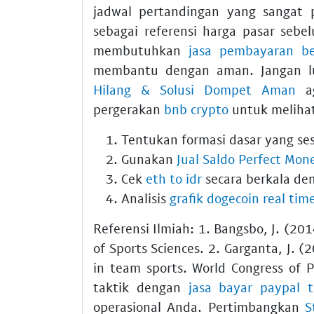
jadwal pertandingan yang sangat
sebagai referensi harga pasar sebe
membutuhkan
jasa pembayaran be
membantu dengan aman. Jangan 
Hilang & Solusi Dompet Aman
ag
pergerakan
bnb crypto
untuk melihat 
Tentukan formasi dasar yang se
Gunakan
Jual Saldo Perfect Mon
Cek
eth to idr
secara berkala de
Analisis
grafik dogecoin real tim
Referensi Ilmiah: 1. Bangsbo, J. (201
of Sports Sciences. 2. Garganta, J. (
in team sports. World Congress of 
taktik dengan
jasa bayar paypal t
operasional Anda. Pertimbangkan
S