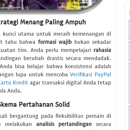
Strategi Menang Paling Ampuh
 kunci utama untuk meraih kemenangan di
bat tahu bahwa
formasi wajib
bukan sekadar
kuatan tim. Anda perlu mempelajari
rahasia
andingan berubah drastis secara mendadak.
 Anda bisa belajar bahwa konsistensi adalah
. Jangan lupa untuk mencoba
Verifikasi PayPal
artu Kredit
agar transaksi digital Anda tetap
ola Anda.
Skema Pertahanan Solid
ali bergantung pada fleksibilitas pemain di
lu melakukan
analisis pertandingan
secara