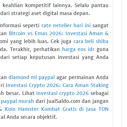
eahlian kompetitif lainnya. Selalu pantau
dari strategi aset digital masa depan.
informasi seperti
rate neteller hari ini
sangat
tkan
Bitcoin vs Emas 2026: Investasi Aman &
mi yang lebih luas. Cek juga
cara beli shiba
nda. Terakhir, perhatikan
harga eos idr
guna
ari setiap keputusan investasi yang Anda
kan
diamond ml paypal
agar permainan Anda
ari
Investasi Crypto 2026: Cara Aman Staking
h besar. Lihat
investasi crypto 2026
sebagai
 paypal murah
dari JualSaldo.com dan jangan
 Koin Hamster Kombat Gratis di Jasa TON
l Anda secara objektif.