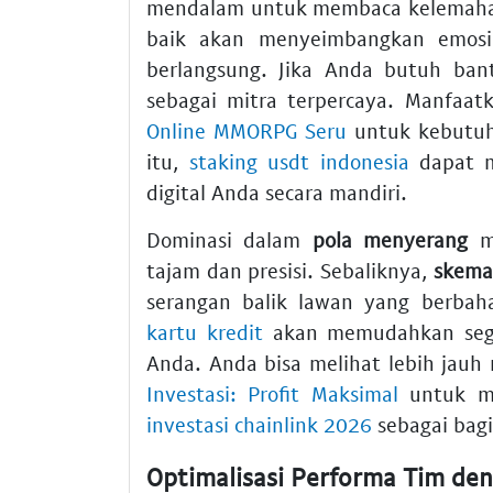
mendalam untuk membaca kelemaha
baik akan menyeimbangkan emosi 
berlangsung. Jika Anda butuh ba
sebagai mitra terpercaya. Manfaa
Online MMORPG Seru
untuk kebutuh
itu,
staking usdt indonesia
dapat m
digital Anda secara mandiri.
Dominasi dalam
pola menyerang
me
tajam dan presisi. Sebaliknya,
skema
serangan balik lawan yang berba
kartu kredit
akan memudahkan segal
Anda. Anda bisa melihat lebih jau
Investasi: Profit Maksimal
untuk me
investasi chainlink 2026
sebagai bagi
Optimalisasi Performa Tim den