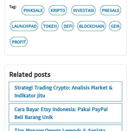
Tag:
PINKSALE
KRIPTO
INVESTASI
PRESALE
LAUNCHPAD
TOKEN
DEFI
BLOCKCHAIN
GEM
PROFIT
Related posts
Strategi Trading Crypto: Analisis Market &
Indikator Jitu
Cara Bayar Etsy Indonesia: Pakai PayPal
Beli Barang Unik
Tips Menang Omega Legends & Senjata