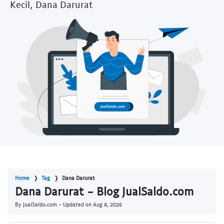
Kecil, Dana Darurat
Home
Tag
Dana Darurat
Dana Darurat - Blog JualSaldo.com
By JualSaldo.com - Updated on
Aug 8, 2026