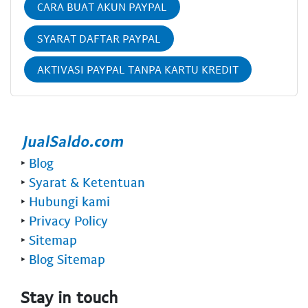
CARA BUAT AKUN PAYPAL
SYARAT DAFTAR PAYPAL
AKTIVASI PAYPAL TANPA KARTU KREDIT
‣
Blog
‣
Syarat & Ketentuan
‣
Hubungi kami
‣
Privacy Policy
‣
Sitemap
‣
Blog Sitemap
Stay in touch