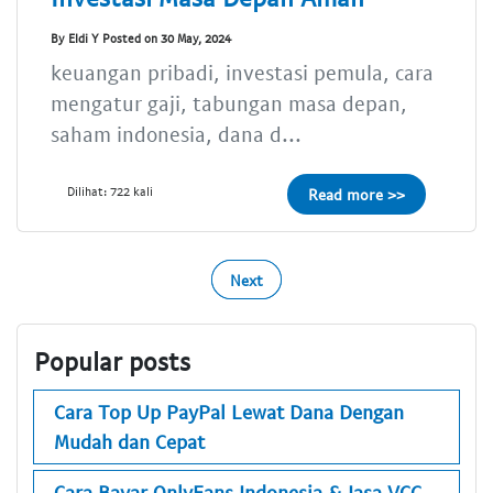
By Eldi Y Posted on 30 May, 2024
keuangan pribadi, investasi pemula, cara
mengatur gaji, tabungan masa depan,
saham indonesia, dana d...
Dilihat: 722 kali
Read more >>
Next
Popular posts
Cara Top Up PayPal Lewat Dana Dengan
Mudah dan Cepat
Cara Bayar OnlyFans Indonesia & Jasa VCC