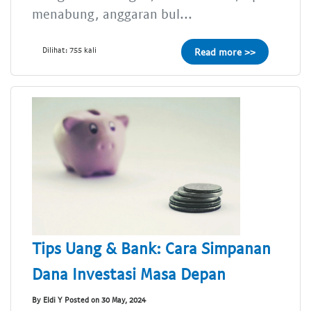
menabung, anggaran bul...
Dilihat: 755 kali
Read more >>
Tips Uang & Bank: Cara Simpanan
Dana Investasi Masa Depan
By Eldi Y Posted on 30 May, 2024