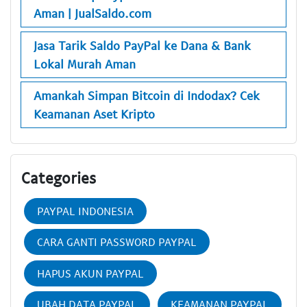
Aman | JualSaldo.com
Jasa Tarik Saldo PayPal ke Dana & Bank
Lokal Murah Aman
Amankah Simpan Bitcoin di Indodax? Cek
Keamanan Aset Kripto
Categories
PAYPAL INDONESIA
CARA GANTI PASSWORD PAYPAL
HAPUS AKUN PAYPAL
UBAH DATA PAYPAL
KEAMANAN PAYPAL