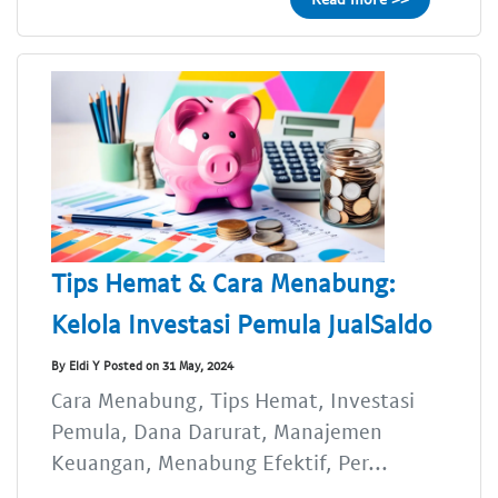
Tips Hemat & Cara Menabung:
Kelola Investasi Pemula JualSaldo
By Eldi Y Posted on 31 May, 2024
Cara Menabung, Tips Hemat, Investasi
Pemula, Dana Darurat, Manajemen
Keuangan, Menabung Efektif, Per...