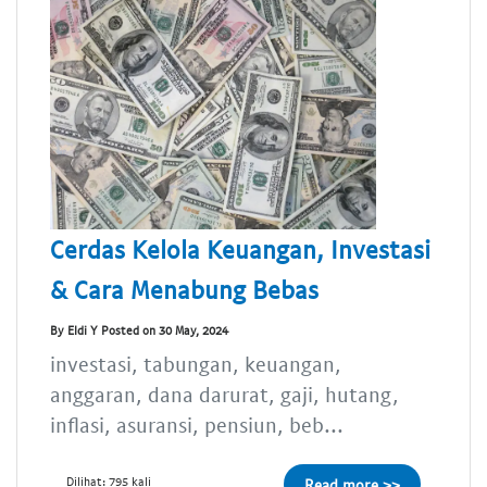
Cerdas Kelola Keuangan, Investasi
& Cara Menabung Bebas
By Eldi Y Posted on 30 May, 2024
investasi, tabungan, keuangan,
anggaran, dana darurat, gaji, hutang,
inflasi, asuransi, pensiun, beb...
Dilihat: 795 kali
Read more >>