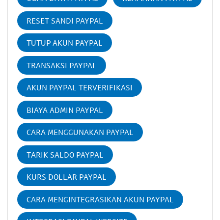
RESET SANDI PAYPAL
TUTUP AKUN PAYPAL
TRANSAKSI PAYPAL
AKUN PAYPAL TERVERIFIKASI
BIAYA ADMIN PAYPAL
CARA MENGGUNAKAN PAYPAL
TARIK SALDO PAYPAL
KURS DOLLAR PAYPAL
CARA MENGINTEGRASIKAN AKUN PAYPAL