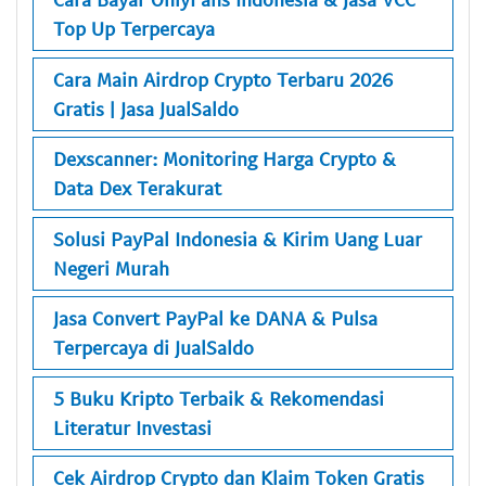
Top Up Terpercaya
Cara Main Airdrop Crypto Terbaru 2026
Gratis | Jasa JualSaldo
Dexscanner: Monitoring Harga Crypto &
Data Dex Terakurat
Solusi PayPal Indonesia & Kirim Uang Luar
Negeri Murah
Jasa Convert PayPal ke DANA & Pulsa
Terpercaya di JualSaldo
5 Buku Kripto Terbaik & Rekomendasi
Literatur Investasi
Cek Airdrop Crypto dan Klaim Token Gratis