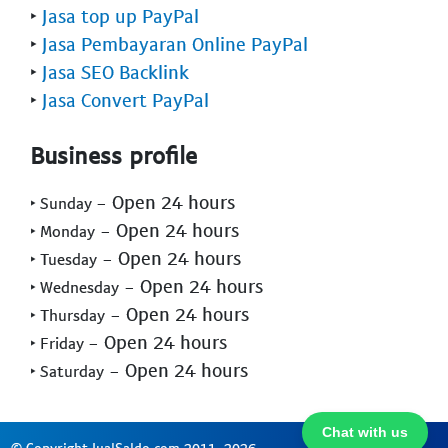
‣
Jasa top up PayPal
‣
Jasa Pembayaran Online PayPal
‣
Jasa SEO Backlink
‣
Jasa Convert PayPal
Business profile
- Open 24 hours
‣ Sunday
- Open 24 hours
‣ Monday
- Open 24 hours
‣ Tuesday
- Open 24 hours
‣ Wednesday
- Open 24 hours
‣ Thursday
- Open 24 hours
‣ Friday
- Open 24 hours
‣ Saturday
Chat with us
© Copyright JualSaldo.com 2011-2026