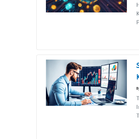
H
K
P
B
T
I
T