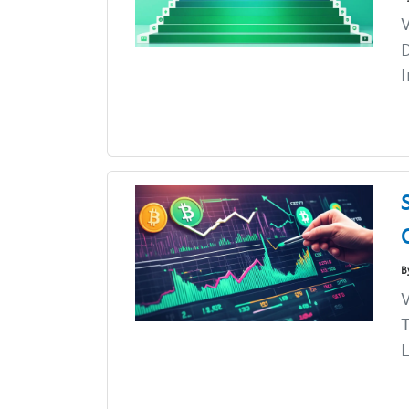
V
D
I
B
V
T
L