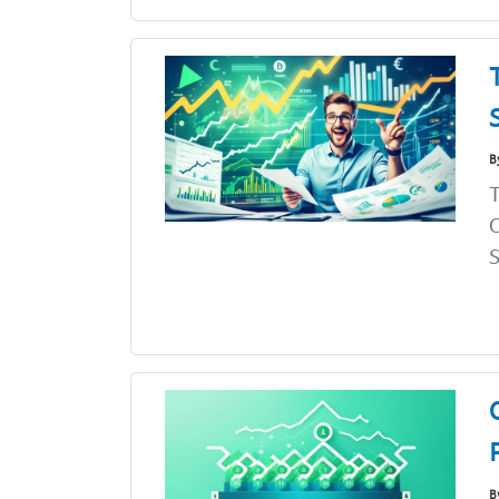
B
T
C
S
B