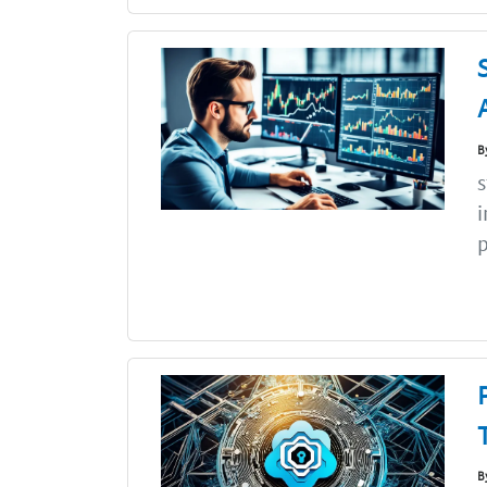
B
s
i
p
B