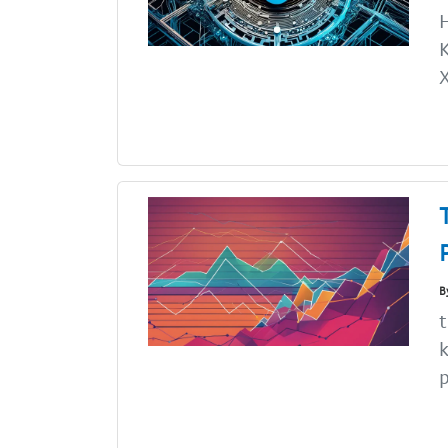
H
K
X
B
t
k
p