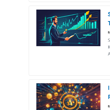
B
S
K
A
B