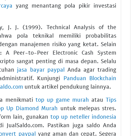
rcaya
yang menantang pola pikir investasi
, J. J. (1999). Technical Analysis of the
hwa pola teknikal memiliki probabilitas
 dengan manajemen risiko yang ketat. Selain
n: A Peer-to-Peer Electronic Cash System
ripto sangat penting di masa depan. Selalu
utuhan
jasa bayar paypal
Anda agar trading
dministratif. Kunjungi
Panduan Blockchain
Saldo.com
untuk artikel pendukung lainnya.
isa menikmati
top up game murah
atau
Tips
Top Up Diamond Murah
untuk melepas stres.
form lain, gunakan
top up neteller indonesia
i JualSaldo.com. Pastikan juga saldo Anda
convert paypal
yang aman dan cepat. Segera