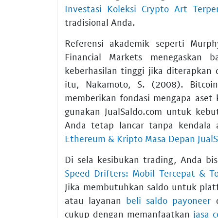
Investasi Koleksi Crypto Art Terpe
tradisional Anda.
Referensi akademik seperti Murphy
Financial Markets menegaskan ba
keberhasilan tinggi jika diterapkan
itu, Nakamoto, S. (2008). Bitcoi
memberikan fondasi mengapa aset k
gunakan JualSaldo.com untuk keb
Anda tetap lancar tanpa kendala a
Ethereum & Kripto Masa Depan Jual
Di sela kesibukan trading, Anda b
Speed Drifters: Mobil Tercepat & 
Jika membutuhkan saldo untuk plat
atau layanan
beli saldo payoneer
d
cukup dengan memanfaatkan
jasa 