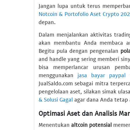
Jangan lupa untuk terus memperba
Notcoin & Portofolio Aset Crypto 20
depan.
Dalam menjalankan aktivitas tradi
akan membantu Anda membaca arah
Begitu pula dengan pengenalan
pol
and handle yang sering memberi sin
bisa memperlancar urusan pemba
menggunakan
jasa bayar paypal 
JualSaldo.com sebagai mitra terpe
pengelolaan aset, silakan simak ulas
& Solusi Gagal
agar dana Anda tetap
Optimasi Aset dan Analisis M
Menentukan
altcoin potensial
memerl