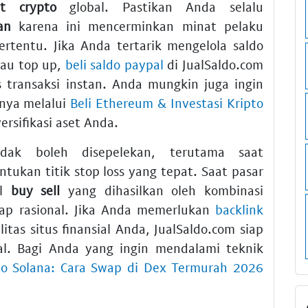
t crypto
global. Pastikan Anda selalu
an
karena ini mencerminkan minat pelaku
ertentu. Jika Anda tertarik mengelola saldo
tau top up,
beli saldo paypal
di JualSaldo.com
transaksi instan. Anda mungkin juga ingin
nnya melalui
Beli Ethereum & Investasi Kripto
rsifikasi aset Anda.
ak boleh disepelekan, terutama saat
ukan titik stop loss yang tepat. Saat pasar
al
buy sell
yang dihasilkan oleh kombinasi
ap rasional. Jika Anda memerlukan
backlink
as situs finansial Anda, JualSaldo.com siap
al. Bagi Anda yang ingin mendalami teknik
pto Solana: Cara Swap di Dex Termurah 2026