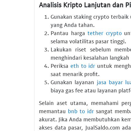
Analisis Kripto Lanjutan dan Pi
Gunakan
staking crypto terbaik
yang Anda tahan.
Pantau harga
tether crypto
unt
selama volatilitas pasar tinggi.
Lakukan riset sebelum membe
menghindari kesalahan langkah 
Periksa
eth to idr
untuk menghit
saat menarik profit.
Gunakan layanan
jasa bayar lu
biaya gas fee atau layanan platf
Selain aset utama, memahami perg
memantau
bnb to idr
sangat memba
akurat. Jika Anda membutuhkan k
akses data pasar, JualSaldo.com ada