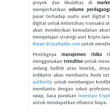
proyek dan likuiditas di
marke
memperhatikan
volume perdagang
pasar terhadap suatu aset digital t
digital untuk kebutuhan transaksi a
akan memberikan kemudahan akses 
mempelajari strategi aset kripto lai
Aman di JualSaldo.com
untuk mendive
Pentingnya
manajemen risiko
tid
menggunakan
trendline
untuk menent
sedang bullish atau bearish, siny
indikator akan membantu Anda tet
authority
untuk membangun kredibilit
membantu dengan solusi profesion
swap, baca panduan
Investasi Cry
untuk mendapatkan efisiensi biaya.