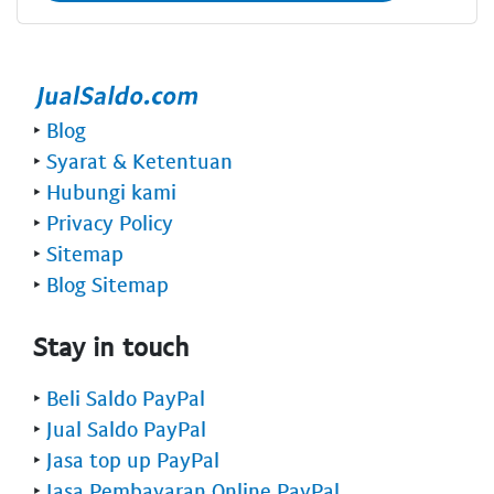
‣
Blog
‣
Syarat & Ketentuan
‣
Hubungi kami
‣
Privacy Policy
‣
Sitemap
‣
Blog Sitemap
Stay in touch
‣
Beli Saldo PayPal
‣
Jual Saldo PayPal
‣
Jasa top up PayPal
‣
Jasa Pembayaran Online PayPal