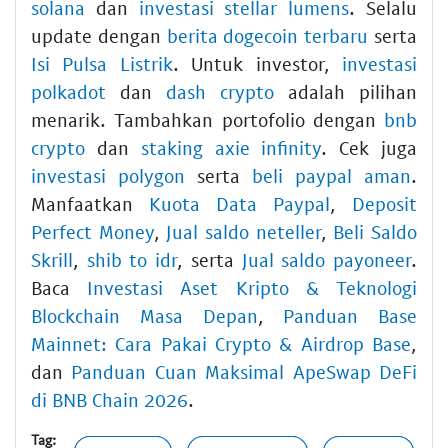
solana
dan
investasi stellar lumens
. Selalu
update dengan
berita dogecoin terbaru
serta
Isi Pulsa Listrik
. Untuk investor,
investasi
polkadot
dan
dash crypto
adalah pilihan
menarik. Tambahkan portofolio dengan
bnb
crypto
dan
staking axie infinity
. Cek juga
investasi polygon
serta
beli paypal aman
.
Manfaatkan
Kuota Data Paypal
,
Deposit
Perfect Money
,
Jual saldo neteller
,
Beli Saldo
Skrill
,
shib to idr
, serta
Jual saldo payoneer
.
Baca
Investasi Aset Kripto & Teknologi
Blockchain Masa Depan
,
Panduan Base
Mainnet: Cara Pakai Crypto & Airdrop Base
,
dan
Panduan Cuan Maksimal ApeSwap DeFi
di BNB Chain 2026
.
Tag: