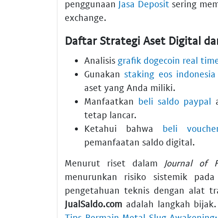
penggunaan
Jasa Deposit
sering mem
exchange.
Daftar Strategi Aset Digital da
Analisis
grafik dogecoin real tim
Gunakan
staking eos indonesia
aset yang Anda miliki.
Manfaatkan
beli saldo paypal
a
tetap lancar.
Ketahui bahwa
beli vouch
pemanfaatan saldo digital.
Menurut riset dalam
Journal of 
menurunkan risiko sistemik pada 
pengetahuan teknis dengan alat tr
JualSaldo.com
adalah langkah bijak.
Tips Bermain Metal Slug Awakening: