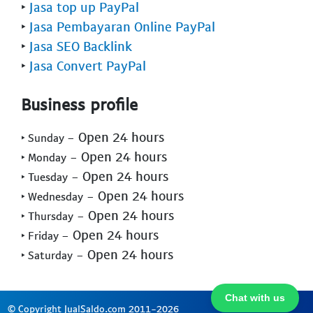
‣
Jasa top up PayPal
‣
Jasa Pembayaran Online PayPal
‣
Jasa SEO Backlink
‣
Jasa Convert PayPal
Business profile
- Open 24 hours
‣ Sunday
- Open 24 hours
‣ Monday
- Open 24 hours
‣ Tuesday
- Open 24 hours
‣ Wednesday
- Open 24 hours
‣ Thursday
- Open 24 hours
‣ Friday
- Open 24 hours
‣ Saturday
Chat with us
© Copyright JualSaldo.com 2011-2026