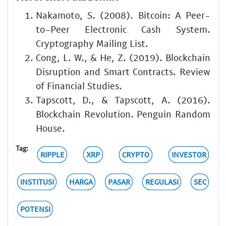
Nakamoto, S. (2008). Bitcoin: A Peer-
to-Peer Electronic Cash System.
Cryptography Mailing List.
Cong, L. W., & He, Z. (2019). Blockchain
Disruption and Smart Contracts. Review
of Financial Studies.
Tapscott, D., & Tapscott, A. (2016).
Blockchain Revolution. Penguin Random
House.
Tag:
RIPPLE
XRP
CRYPTO
INVESTOR
INSTITUSI
HARGA
PASAR
REGULASI
SEC
POTENSI