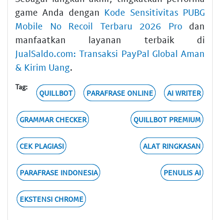
game Anda dengan
Kode Sensitivitas PUBG
Mobile No Recoil Terbaru 2026 Pro
dan
manfaatkan layanan terbaik di
JualSaldo.com: Transaksi PayPal Global Aman
& Kirim Uang
.
Tag:
QUILLBOT
PARAFRASE ONLINE
AI WRITER
GRAMMAR CHECKER
QUILLBOT PREMIUM
CEK PLAGIASI
ALAT RINGKASAN
PARAFRASE INDONESIA
PENULIS AI
EKSTENSI CHROME