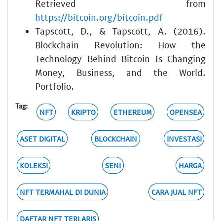
Retrieved from
https://bitcoin.org/bitcoin.pdf
Tapscott, D., & Tapscott, A. (2016).
Blockchain Revolution: How the
Technology Behind Bitcoin Is Changing
Money, Business, and the World.
Portfolio.
Tag:
NFT
KRIPTO
ETHEREUM
OPENSEA
ASET DIGITAL
BLOCKCHAIN
INVESTASI
KOLEKSI
SENI
HARGA
NFT TERMAHAL DI DUNIA
CARA JUAL NFT
DAFTAR NFT TERLARIS