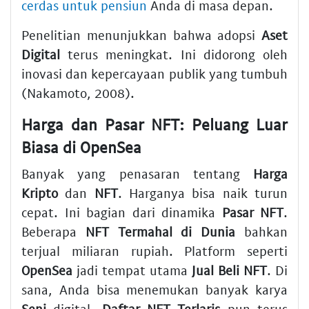
cerdas untuk pensiun
Anda di masa depan.
Penelitian menunjukkan bahwa adopsi
Aset
Digital
terus meningkat. Ini didorong oleh
inovasi dan kepercayaan publik yang tumbuh
(Nakamoto, 2008).
Harga
dan
Pasar NFT
: Peluang Luar
Biasa di
OpenSea
Banyak yang penasaran tentang
Harga
Kripto
dan
NFT
. Harganya bisa naik turun
cepat. Ini bagian dari dinamika
Pasar NFT
.
Beberapa
NFT Termahal di Dunia
bahkan
terjual miliaran rupiah. Platform seperti
OpenSea
jadi tempat utama
Jual Beli NFT
. Di
sana, Anda bisa menemukan banyak karya
Seni
digital.
Daftar NFT Terlaris
pun terus