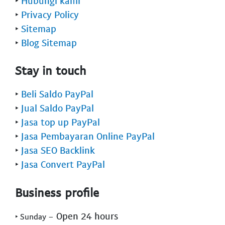
‣
Hubungi kami
‣
Privacy Policy
‣
Sitemap
‣
Blog Sitemap
Stay in touch
‣
Beli Saldo PayPal
‣
Jual Saldo PayPal
‣
Jasa top up PayPal
‣
Jasa Pembayaran Online PayPal
‣
Jasa SEO Backlink
‣
Jasa Convert PayPal
Business profile
- Open 24 hours
‣ Sunday