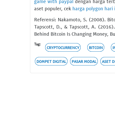
game with paypal
dengan harga terba
aset populer, cek
harga polygon hari 
Referensi: Nakamoto, S. (2008). Bit
Tapscott, D., & Tapscott, A. (2016)
Behind Bitcoin Is Changing Money, Bu
Tag:
CRYPTOCURRENCY
BITCOIN
I
DOMPET DIGITAL
PASAR MODAL
ASET D