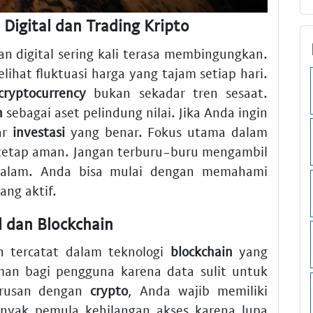
Digital dan Trading Kripto
n digital sering kali terasa membingungkan.
hat fluktuasi harga yang tajam setiap hari.
cryptocurrency
bukan sekadar tren sesaat.
n
sebagai aset pelindung nilai. Jika Anda ingin
ar
investasi
yang benar. Fokus utama dalam
 tetap aman. Jangan terburu-buru mengambil
dalam. Anda bisa mulai dengan memahami
ang aktif.
l dan Blockchain
n tercatat dalam teknologi
blockchain
yang
man bagi pengguna karena data sulit untuk
rurusan dengan
crypto
, Anda wajib memiliki
nyak pemula kehilangan akses karena lupa