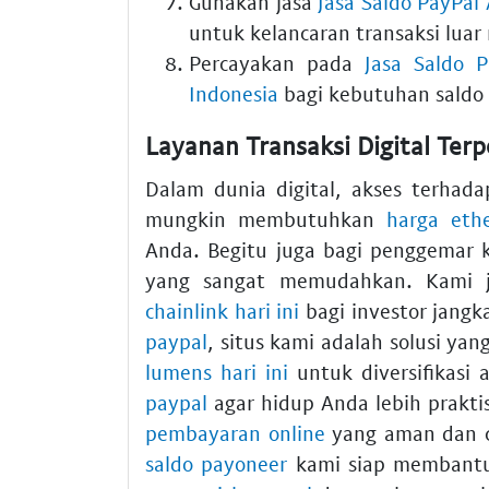
Gunakan jasa
Jasa Saldo PayPal
untuk kelancaran transaksi luar 
Percayakan pada
Jasa Saldo 
Indonesia
bagi kebutuhan saldo
Layanan Transaksi Digital Terp
Dalam dunia digital, akses terhad
mungkin membutuhkan
harga eth
Anda. Begitu juga bagi penggemar k
yang sangat memudahkan. Kami 
chainlink hari ini
bagi investor jang
paypal
, situs kami adalah solusi yan
lumens hari ini
untuk diversifikasi
paypal
agar hidup Anda lebih prakti
pembayaran online
yang aman dan c
saldo payoneer
kami siap membantu