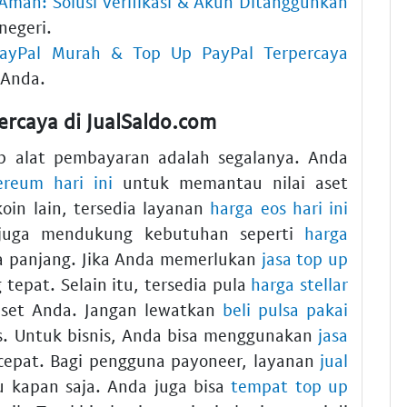
 Aman: Solusi Verifikasi & Akun Ditangguhkan
negeri.
PayPal Murah & Top Up PayPal Terpercaya
 Anda.
ercaya di JualSaldo.com
ap alat pembayaran adalah segalanya. Anda
ereum hari ini
untuk memantau nilai aset
oin lain, tersedia layanan
harga eos hari ini
juga mendukung kebutuhan seperti
harga
ka panjang. Jika Anda memerlukan
jasa top up
g tepat. Selain itu, tersedia pula
harga stellar
 aset Anda. Jangan lewatkan
beli pulsa pakai
s. Untuk bisnis, Anda bisa menggunakan
jasa
epat. Bagi pengguna payoneer, layanan
jual
 kapan saja. Anda juga bisa
tempat top up