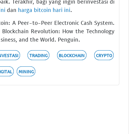
ik. Terakhir, bagi yang ingin berinvestasi di
ini
dan
harga bitcoin hari ini
.
coin: A Peer-to-Peer Electronic Cash System.
. Blockchain Revolution: How the Technology
siness, and the World. Penguin.
NVESTASI
TRADING
BLOCKCHAIN
CRYPTO
IGITAL
MINING