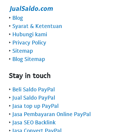
‣
Blog
‣
Syarat & Ketentuan
‣
Hubungi kami
‣
Privacy Policy
‣
Sitemap
‣
Blog Sitemap
Stay in touch
‣
Beli Saldo PayPal
‣
Jual Saldo PayPal
‣
Jasa top up PayPal
‣
Jasa Pembayaran Online PayPal
‣
Jasa SEO Backlink
‣
Jasa Convert PayPal