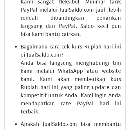
Kami sangat fleksibel. Minimal tarik
PayPal melalui JualSaldo.com jauh lebih
rendah dibandingkan penarikan
langsung dari PayPal. Saldo kecil pun
bisa kami bantu cairkan.
Bagaimana cara cek kurs Rupiah hari ini
di JualSaldo.com?
Anda bisa langsung menghubungi tim
kami melalui WhatsApp atau website
kami. Kami akan memberikan kurs
Rupiah hari ini yang paling update dan
kompetitif untuk Anda. Kami ingin Anda
mendapatkan rate PayPal hari ini
terbaik.
Apakah JualSaldo.com bisa membantu