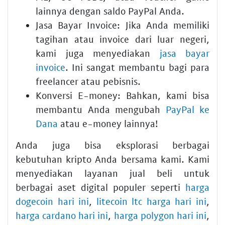
lainnya dengan saldo PayPal Anda.
Jasa Bayar Invoice:
Jika Anda memiliki
tagihan atau invoice dari luar negeri,
kami juga menyediakan
jasa bayar
invoice
. Ini sangat membantu bagi para
freelancer atau pebisnis.
Konversi E-money:
Bahkan, kami bisa
membantu Anda mengubah
PayPal ke
Dana
atau e-money lainnya!
Anda juga bisa eksplorasi berbagai
kebutuhan kripto Anda bersama kami. Kami
menyediakan layanan jual beli untuk
berbagai aset digital populer seperti
harga
dogecoin hari ini
,
litecoin ltc harga hari ini
,
harga cardano hari ini
,
harga polygon hari ini
,