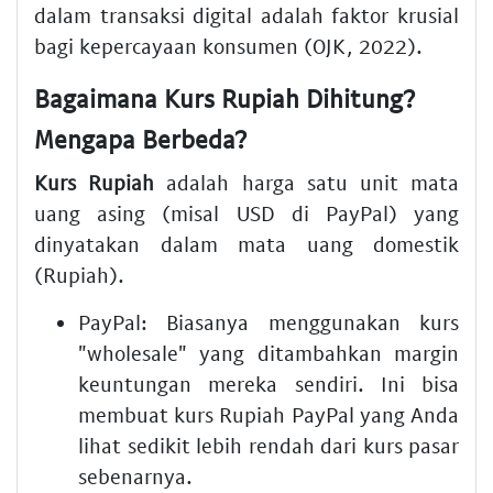
dalam transaksi digital adalah faktor krusial
bagi kepercayaan konsumen (OJK, 2022).
Bagaimana Kurs Rupiah Dihitung?
Mengapa Berbeda?
Kurs Rupiah
adalah harga satu unit mata
uang asing (misal USD di PayPal) yang
dinyatakan dalam mata uang domestik
(Rupiah).
PayPal:
Biasanya menggunakan kurs
"wholesale" yang ditambahkan margin
keuntungan mereka sendiri. Ini bisa
membuat
kurs Rupiah PayPal
yang Anda
lihat sedikit lebih rendah dari kurs pasar
sebenarnya.