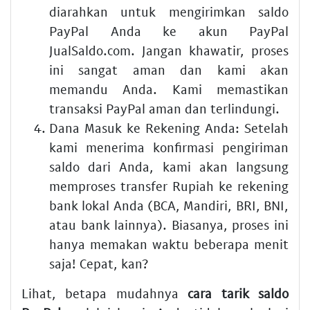
diarahkan untuk mengirimkan saldo
PayPal Anda ke akun PayPal
JualSaldo.com. Jangan khawatir, proses
ini sangat aman dan kami akan
memandu Anda. Kami memastikan
transaksi PayPal aman dan terlindungi.
Dana Masuk ke Rekening Anda: Setelah
kami menerima konfirmasi pengiriman
saldo dari Anda, kami akan langsung
memproses transfer Rupiah ke rekening
bank lokal Anda (BCA, Mandiri, BRI, BNI,
atau bank lainnya). Biasanya, proses ini
hanya memakan waktu beberapa menit
saja! Cepat, kan?
Lihat, betapa mudahnya
cara tarik saldo