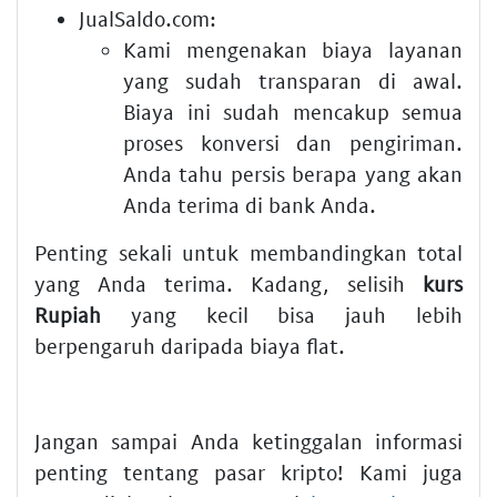
JualSaldo.com:
Kami mengenakan biaya layanan
yang sudah transparan di awal.
Biaya ini sudah mencakup semua
proses konversi dan pengiriman.
Anda tahu persis berapa yang akan
Anda terima di bank Anda.
Penting sekali untuk membandingkan total
yang Anda terima. Kadang, selisih
kurs
Rupiah
yang kecil bisa jauh lebih
berpengaruh daripada biaya flat.
Jangan sampai Anda ketinggalan informasi
penting tentang pasar kripto! Kami juga