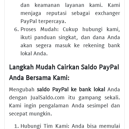
dan keamanan layanan kami. Kami
menjaga reputasi sebagai exchanger
PayPal terpercaya.
Proses Mudah: Cukup hubungi kami,
ikuti panduan singkat, dan dana Anda
akan segera masuk ke rekening bank
lokal Anda.
Langkah Mudah Cairkan Saldo PayPal
Anda Bersama Kami:
Mengubah
saldo PayPal ke bank lokal
Anda
dengan JualSaldo.com itu gampang sekali.
Kami ingin pengalaman Anda sesimpel dan
secepat mungkin.
Hubungi Tim Kami: Anda bisa memulai