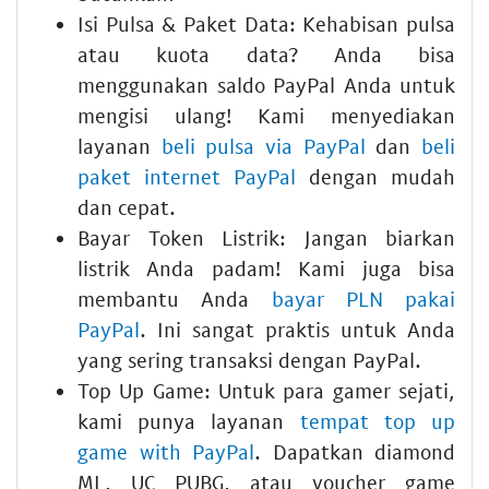
Isi Pulsa & Paket Data:
Kehabisan pulsa
atau kuota data? Anda bisa
menggunakan saldo PayPal Anda untuk
mengisi ulang! Kami menyediakan
layanan
beli pulsa via PayPal
dan
beli
paket internet PayPal
dengan mudah
dan cepat.
Bayar Token Listrik:
Jangan biarkan
listrik Anda padam! Kami juga bisa
membantu Anda
bayar PLN pakai
PayPal
. Ini sangat praktis untuk Anda
yang sering transaksi dengan PayPal.
Top Up Game:
Untuk para gamer sejati,
kami punya layanan
tempat top up
game with PayPal
. Dapatkan diamond
ML, UC PUBG, atau voucher game