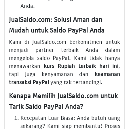
Anda.
JualSaldo.com: Solusi Aman dan
Mudah untuk Saldo PayPal Anda
Kami di JualSaldo.com berkomitmen untuk
menjadi partner terbaik Anda dalam
mengelola saldo PayPal. Kami tidak hanya
menawarkan
kurs Rupiah terbaik hari ini
,
tapi juga kenyamanan dan
keamanan
transaksi PayPal
yang tak tertandingi.
Kenapa Memilih JualSaldo.com untuk
Tarik Saldo PayPal Anda?
Kecepatan Luar Biasa: Anda butuh uang
sekarang? Kami siap membantu! Proses