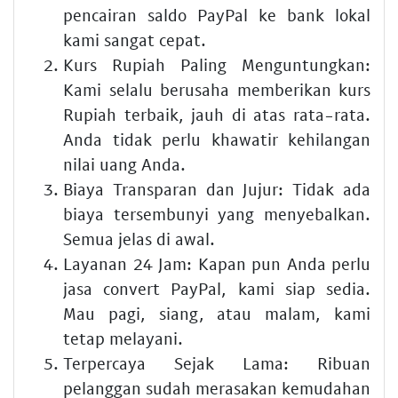
pencairan saldo PayPal ke bank lokal
kami sangat cepat.
Kurs Rupiah Paling Menguntungkan:
Kami selalu berusaha memberikan kurs
Rupiah terbaik, jauh di atas rata-rata.
Anda tidak perlu khawatir kehilangan
nilai uang Anda.
Biaya Transparan dan Jujur: Tidak ada
biaya tersembunyi yang menyebalkan.
Semua jelas di awal.
Layanan 24 Jam: Kapan pun Anda perlu
jasa convert PayPal, kami siap sedia.
Mau pagi, siang, atau malam, kami
tetap melayani.
Terpercaya Sejak Lama: Ribuan
pelanggan sudah merasakan kemudahan