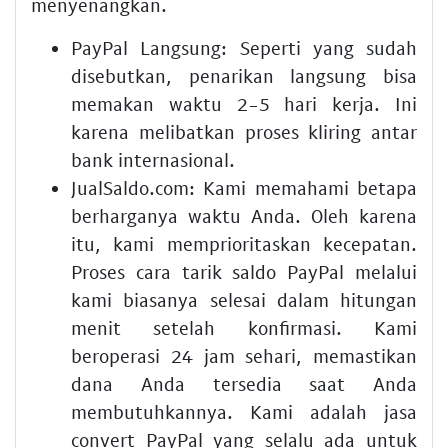
menyenangkan.
PayPal Langsung:
Seperti yang sudah
disebutkan, penarikan langsung bisa
memakan waktu 2-5 hari kerja. Ini
karena melibatkan proses kliring antar
bank internasional.
JualSaldo.com:
Kami memahami betapa
berharganya waktu Anda. Oleh karena
itu, kami memprioritaskan kecepatan.
Proses
cara tarik saldo PayPal
melalui
kami biasanya selesai dalam hitungan
menit setelah konfirmasi. Kami
beroperasi 24 jam sehari, memastikan
dana Anda tersedia saat Anda
membutuhkannya. Kami adalah
jasa
convert PayPal
yang selalu ada untuk