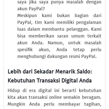
saya jika saya punya masalah dengan
akun PayPal?
Meskipun kami bukan bagian dari
PayPal, tim kami memiliki pengalaman
luas dalam membantu pelanggan. Kami
bisa memberikan saran umum terkait
akun Anda. Namun, untuk masalah
spesifik akun, Anda tetap perlu
menghubungi dukungan resmi PayPal.
Lebih dari Sekadar Menarik Saldo:
Kebutuhan Transaksi Digital Anda
Hidup di era digital ini berarti kebutuhan
kita akan transaksi online semakin beragam.
Mungkin Anda perlu membayar tagihan,