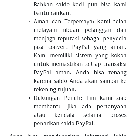
Bahkan saldo kecil pun bisa kami
bantu cairkan.
Aman dan Terpercaya:
Kami telah
melayani ribuan pelanggan dan
menjaga reputasi sebagai penyedia
jasa convert PayPal
yang aman.
Kami memiliki sistem yang kokoh
untuk memastikan setiap
transaksi
PayPal aman
. Anda bisa tenang
karena saldo Anda akan sampai ke
rekening tujuan.
Dukungan Penuh:
Tim kami siap
membantu jika ada pertanyaan
atau kendala selama proses
penarikan saldo PayPal.