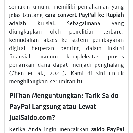
semakin umum, memiliki pemahaman yang
jelas tentang
cara convert PayPal ke Rupiah
adalah krusial. Sebagaimana yang
diungkapkan oleh penelitian terbaru,
kemudahan akses ke sistem pembayaran
digital berperan penting dalam inklusi
finansial, namun kompleksitas proses
penarikan dana dapat menjadi penghalang
(Chen et al., 2021). Kami di sini untuk
menghilangkan kerumitan itu.
Pilihan Menguntungkan: Tarik Saldo
PayPal Langsung atau Lewat
JualSaldo.com?
Ketika Anda ingin mencairkan
saldo PayPal