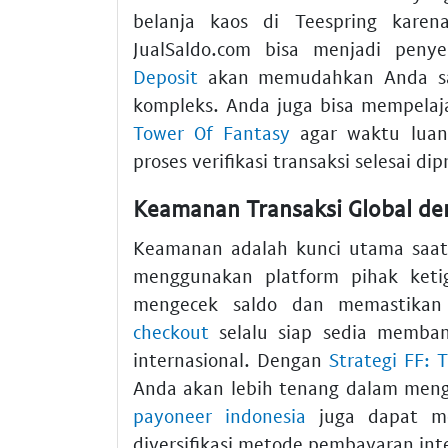
belanja kaos di Teespring karena
JualSaldo.com bisa menjadi pen
Deposit
akan memudahkan Anda sa
kompleks. Anda juga bisa mempelaj
Tower Of Fantasy
agar waktu luan
proses verifikasi transaksi selesai di
Keamanan Transaksi Global de
Keamanan adalah kunci utama saat
menggunakan platform pihak keti
mengecek saldo dan memastika
checkout
selalu siap sedia membant
internasional. Dengan
Strategi FF: 
Anda akan lebih tenang dalam mengat
payoneer indonesia
juga dapat men
diversifikasi metode pembayaran int