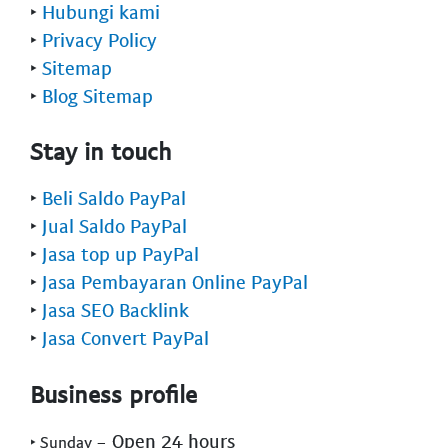
‣
Hubungi kami
‣
Privacy Policy
‣
Sitemap
‣
Blog Sitemap
Stay in touch
‣
Beli Saldo PayPal
‣
Jual Saldo PayPal
‣
Jasa top up PayPal
‣
Jasa Pembayaran Online PayPal
‣
Jasa SEO Backlink
‣
Jasa Convert PayPal
Business profile
- Open 24 hours
‣ Sunday