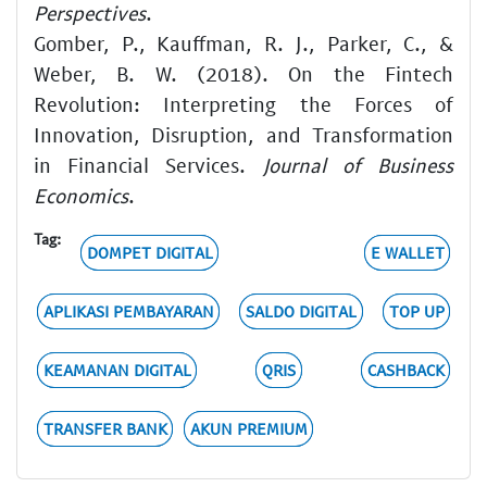
Perspectives
.
Gomber, P., Kauffman, R. J., Parker, C., &
Weber, B. W. (2018). On the Fintech
Revolution: Interpreting the Forces of
Innovation, Disruption, and Transformation
in Financial Services.
Journal of Business
Economics
.
Tag:
DOMPET DIGITAL
E WALLET
APLIKASI PEMBAYARAN
SALDO DIGITAL
TOP UP
KEAMANAN DIGITAL
QRIS
CASHBACK
TRANSFER BANK
AKUN PREMIUM