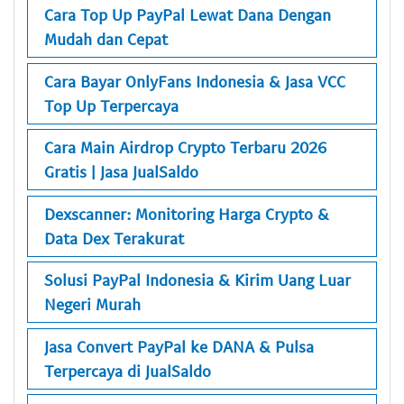
Cara Top Up PayPal Lewat Dana Dengan
Mudah dan Cepat
Cara Bayar OnlyFans Indonesia & Jasa VCC
Top Up Terpercaya
Cara Main Airdrop Crypto Terbaru 2026
Gratis | Jasa JualSaldo
Dexscanner: Monitoring Harga Crypto &
Data Dex Terakurat
Solusi PayPal Indonesia & Kirim Uang Luar
Negeri Murah
Jasa Convert PayPal ke DANA & Pulsa
Terpercaya di JualSaldo