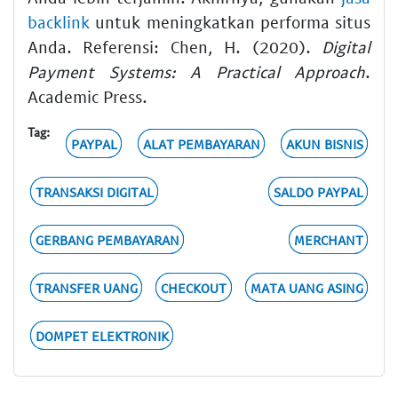
backlink
untuk meningkatkan performa situs
Anda. Referensi: Chen, H. (2020).
Digital
Payment Systems: A Practical Approach
.
Academic Press.
Tag:
PAYPAL
ALAT PEMBAYARAN
AKUN BISNIS
TRANSAKSI DIGITAL
SALDO PAYPAL
GERBANG PEMBAYARAN
MERCHANT
TRANSFER UANG
CHECKOUT
MATA UANG ASING
DOMPET ELEKTRONIK