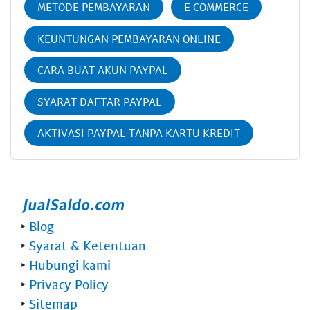
METODE PEMBAYARAN
E COMMERCE
KEUNTUNGAN PEMBAYARAN ONLINE
CARA BUAT AKUN PAYPAL
SYARAT DAFTAR PAYPAL
AKTIVASI PAYPAL TANPA KARTU KREDIT
‣
Blog
‣
Syarat & Ketentuan
‣
Hubungi kami
‣
Privacy Policy
‣
Sitemap