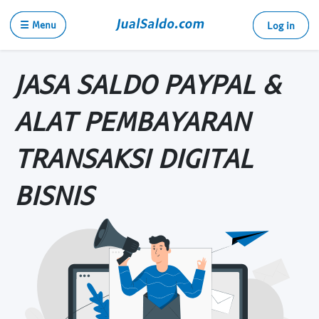
☰ Menu
Log in
JASA SALDO PAYPAL &
ALAT PEMBAYARAN
TRANSAKSI DIGITAL
BISNIS