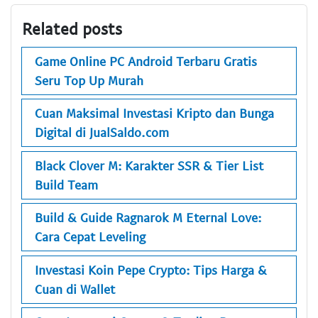
Related posts
Game Online PC Android Terbaru Gratis
Seru Top Up Murah
Cuan Maksimal Investasi Kripto dan Bunga
Digital di JualSaldo.com
Black Clover M: Karakter SSR & Tier List
Build Team
Build & Guide Ragnarok M Eternal Love:
Cara Cepat Leveling
Investasi Koin Pepe Crypto: Tips Harga &
Cuan di Wallet