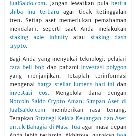
JualSaldo.com
. Jangan lewatkan pula
berita
shiba inu terbaru
agar tidak ketinggalan
tren. Setiap aset memerlukan pemahaman
mendalam, seperti saat Anda melakukan
staking axie infinity
atau
staking dash
crypto
.
Bagi Anda yang menyukai teknologi, pelajari
cara beli bnb
dan pahami
investasi polygon
yang menjanjikan. Tetaplah terinformasi
mengenai
harga stellar lumens hari ini
dan
investasi eos
. Mengelola dana dengan
Notcoin Saldo Crypto Aman: Simpan Aset di
JualSaldo.com
memberikan rasa tenang.
Terapkan
Strategi Kelola Keuangan dan Aset
untuk Bahagia di Masa Tua
agar masa depan
Anda lebih terjamin. Akhirnya, gunakan
jasa