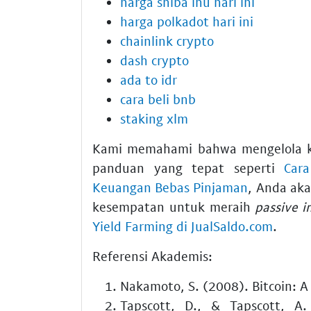
harga shiba inu hari ini
harga polkadot hari ini
chainlink crypto
dash crypto
ada to idr
cara beli bnb
staking xlm
Kami memahami bahwa mengelola ke
panduan yang tepat seperti
Car
Keuangan Bebas Pinjaman
, Anda aka
kesempatan untuk meraih
passive 
Yield Farming di JualSaldo.com
.
Referensi Akademis:
Nakamoto, S. (2008). Bitcoin: A
Tapscott, D., & Tapscott, A.