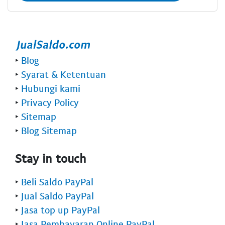
‣
Blog
‣
Syarat & Ketentuan
‣
Hubungi kami
‣
Privacy Policy
‣
Sitemap
‣
Blog Sitemap
Stay in touch
‣
Beli Saldo PayPal
‣
Jual Saldo PayPal
‣
Jasa top up PayPal
‣
Jasa Pembayaran Online PayPal