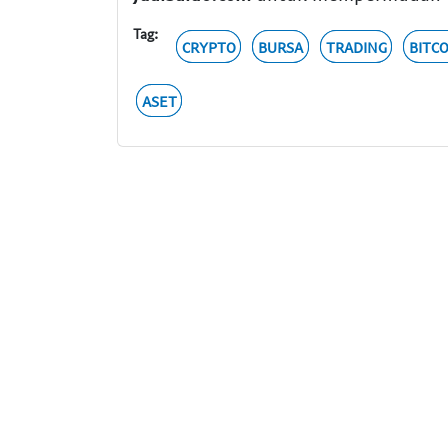
Tag:
CRYPTO
BURSA
TRADING
BITC
ASET