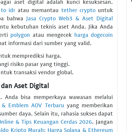
bagai aset digital adalah kunci kesuksesan.
to idr
atau memantau
tether crypto
untuk
lupa bahwa
Jasa Crypto Web3 & Aset Digital
tu kebutuhan teknis aset Anda. Jika Anda
erti
polygon
atau mengecek
harga dogecoin
at informasi dari sumber yang valid.
 untuk memprediksi harga.
ngi risiko pasar yang tinggi.
ntuk transaksi vendor global.
dan Aset Digital
. Anda bisa memperkaya wawasan melalui
na & Emblem AOV Terbaru
yang memberikan
umber daya. Selain itu, rahasia sukses dapat
Online & Tips Keuangan Cerdas 2026
. Jangan
aldo Kripto Murah: Harga Solana & Ethereum