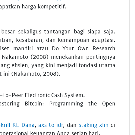
atkan harga kompetitif.
esar sekaligus tantangan bagi siapa saja.
litian, kesabaran, dan kemampuan adaptasi.
riset mandiri atau Do Your Own Research
ti Nakamoto (2008) menekankan pentingnya
ang efisien, yang kini menjadi fondasi utama
at ini (Nakamoto, 2008).
r-to-Peer Electronic Cash System.
stering Bitcoin: Programming the Open
Skrill KE Dana
,
axs to idr
, dan
staking xlm
di
erasional keuangan Anda setiap hari.