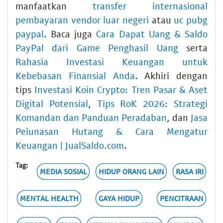
manfaatkan
transfer internasional
pembayaran vendor luar negeri
atau
uc pubg
paypal
. Baca juga
Cara Dapat Uang & Saldo
PayPal dari Game Penghasil Uang
serta
Rahasia Investasi Keuangan untuk
Kebebasan Finansial Anda
. Akhiri dengan
tips
Investasi Koin Crypto: Tren Pasar & Aset
Digital Potensial
,
Tips RoK 2026: Strategi
Komandan dan Panduan Peradaban
, dan
Jasa
Pelunasan Hutang & Cara Mengatur
Keuangan | JualSaldo.com
.
Tag:
MEDIA SOSIAL
HIDUP ORANG LAIN
RASA IRI
MENTAL HEALTH
GAYA HIDUP
PENCITRAAN