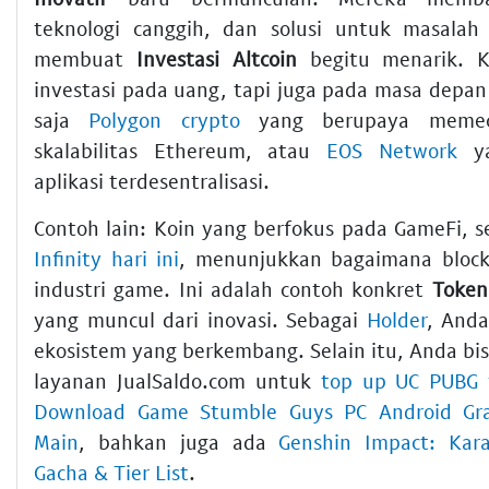
teknologi canggih, dan solusi untuk masalah
membuat
Investasi Altcoin
begitu menarik. K
investasi pada uang, tapi juga pada masa depan
saja
Polygon crypto
yang berupaya memec
skalabilitas Ethereum, atau
EOS Network
ya
aplikasi terdesentralisasi.
Contoh lain: Koin yang berfokus pada GameFi, s
Infinity hari ini
, menunjukkan bagaimana bloc
industri game. Ini adalah contoh konkret
Token
yang muncul dari inovasi. Sebagai
Holder
, Anda
ekosistem yang berkembang. Selain itu, Anda b
layanan JualSaldo.com untuk
top up UC PUBG 
Download Game Stumble Guys PC Android Gra
Main
, bahkan juga ada
Genshin Impact: Kara
Gacha & Tier List
.