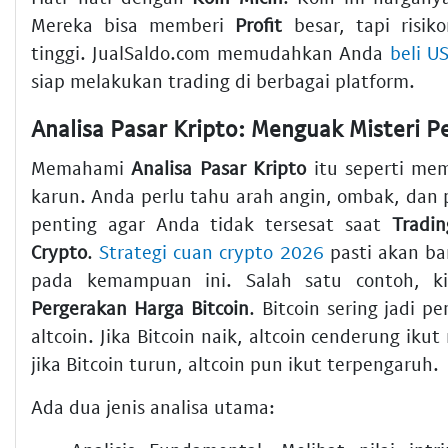
Mereka bisa memberi
Profit
besar, tapi risik
tinggi. JualSaldo.com memudahkan Anda
beli U
siap melakukan trading di berbagai platform.
Memahami
Analisa Pasar Kripto
itu seperti me
karun. Anda perlu tahu arah angin, ombak, dan p
penting agar Anda tidak tersesat saat
Tradin
Crypto
.
Strategi cuan crypto 2026
pasti akan b
pada kemampuan ini. Salah satu contoh, ki
Pergerakan Harga Bitcoin
. Bitcoin sering jadi p
altcoin. Jika Bitcoin naik, altcoin cenderung ikut
jika Bitcoin turun, altcoin pun ikut terpengaruh.
Ada dua jenis analisa utama: