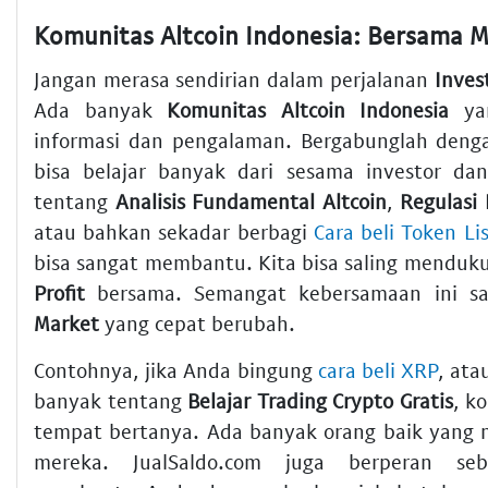
Jangan merasa sendirian dalam perjalanan
Inves
Ada banyak
Komunitas Altcoin Indonesia
yan
informasi dan pengalaman. Bergabunglah deng
bisa belajar banyak dari sesama investor d
tentang
Analisis Fundamental Altcoin
,
Regulasi 
atau bahkan sekadar berbagi
Cara beli Token Li
bisa sangat membantu. Kita bisa saling menduk
Profit
bersama. Semangat kebersamaan ini sa
Market
yang cepat berubah.
Contohnya, jika Anda bingung
cara beli XRP
, ata
banyak tentang
Belajar Trading Crypto Gratis
, k
tempat bertanya. Ada banyak orang baik yang 
mereka. JualSaldo.com juga berperan seb