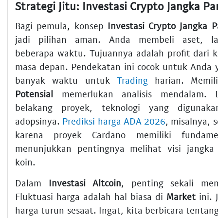
Bagi pemula, konsep
Investasi Crypto Jangka 
jadi pilihan aman. Anda membeli aset, l
beberapa waktu. Tujuannya adalah profit dari k
masa depan. Pendekatan ini cocok untuk Anda 
banyak waktu untuk
Trading
harian. Memi
Potensial
memerlukan analisis mendalam. L
belakang proyek, teknologi yang digunaka
adopsinya.
Prediksi harga ADA 2026
, misalnya, 
karena proyek Cardano memiliki fundame
menunjukkan pentingnya melihat visi jangka
koin.
Dalam
Investasi Altcoin
, penting sekali mem
Fluktuasi harga adalah hal biasa di
Market
ini. 
harga turun sesaat. Ingat, kita berbicara tentang