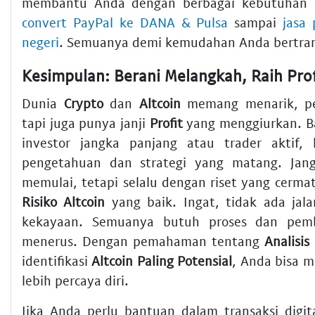
membantu Anda dengan berbagai kebutuhan d
convert PayPal ke DANA & Pulsa
sampai
jasa
negeri
. Semuanya demi kemudahan Anda bertran
Dunia
Crypto
dan
Altcoin
memang menarik, pe
tapi juga punya janji
Profit
yang menggiurkan. B
investor jangka panjang atau trader aktif, 
pengetahuan dan strategi yang matang. Jan
memulai, tetapi selalu dengan riset yang cerm
Risiko Altcoin
yang baik. Ingat, tidak ada jal
kekayaan. Semuanya butuh proses dan pemb
menerus. Dengan pemahaman tentang
Analisis
identifikasi
Altcoin Paling Potensial
, Anda bisa 
lebih percaya diri.
Jika Anda perlu bantuan dalam transaksi digita