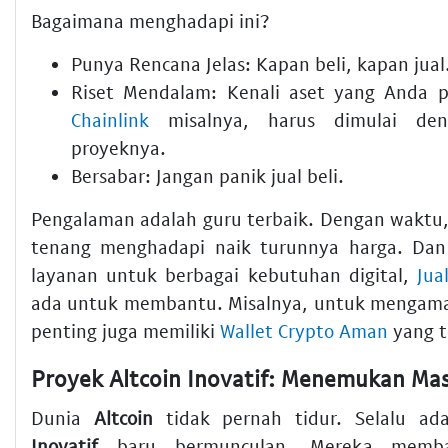
Bagaimana menghadapi ini?
Punya Rencana Jelas:
Kapan beli, kapan jual
Riset Mendalam:
Kenali aset yang Anda 
Chainlink
misalnya, harus dimulai de
proyeknya.
Bersabar:
Jangan panik jual beli.
Pengalaman adalah guru terbaik. Dengan waktu,
tenang menghadapi naik turunnya harga. Dan 
layanan untuk berbagai kebutuhan digital,
Jua
ada untuk membantu. Misalnya, untuk mengama
penting juga memiliki
Wallet Crypto Aman
yang t
Dunia
Altcoin
tidak pernah tidur. Selalu a
Inovatif
baru bermunculan. Mereka memba