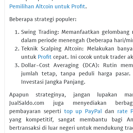
Pemilihan Altcoin untuk Profit
.
Beberapa strategi populer:
Swing Trading:
Memanfaatkan gelombang n
dalam periode menengah (beberapa hari/mi
Teknik Scalping Altcoin:
Melakukan banyak 
untuk
Profit
cepat. Ini cocok untuk trader ak
Dollar-Cost Averaging (DCA):
Rutin memb
jumlah tetap, tanpa peduli harga pasar.
Investasi Jangka Panjang
.
Apapun strateginya, jangan lupakan man
JualSaldo.com juga menyediakan berba
pembayaran seperti
top up PayPal
dan
rate 
yang kompetitif, sangat membantu bagi An
bertransaksi di luar negeri untuk mendukung tr