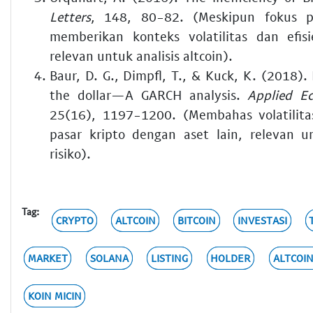
Letters
, 148, 80-82. (Meskipun fokus pa
memberikan konteks volatilitas dan efis
relevan untuk analisis altcoin).
Baur, D. G., Dimpfl, T., & Kuck, K. (2018). 
the dollar—A GARCH analysis.
Applied Ec
25(16), 1197-1200. (Membahas volatilit
pasar kripto dengan aset lain, relevan 
risiko).
Tag:
CRYPTO
ALTCOIN
BITCOIN
INVESTASI
MARKET
SOLANA
LISTING
HOLDER
ALTCOIN
KOIN MICIN