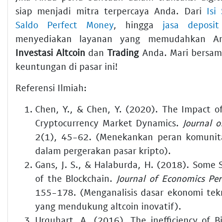
siap menjadi mitra terpercaya Anda. Dari
Isi
Saldo Perfect Money
, hingga
jasa deposit
menyediakan layanan yang memudahkan A
Investasi Altcoin
dan
Trading
Anda. Mari bersam
keuntungan di pasar ini!
Referensi Ilmiah:
Chen, Y., & Chen, Y. (2020). The Impact o
Cryptocurrency Market Dynamics.
Journal o
2(1), 45-62. (Menekankan peran komunita
dalam pergerakan pasar kripto).
Gans, J. S., & Halaburda, H. (2018). Some
of the Blockchain.
Journal of Economics Per
155-178. (Menganalisis dasar ekonomi tekn
yang mendukung altcoin inovatif).
Urquhart, A. (2016). The inefficiency of B