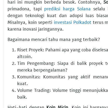
hari ini mungkin berbeda besok. Contohnya,
So
primadona, tapi
prediksi harga Solana
selalu 
dengan teknologi kuat dan adopsi luas biasan
Misalnya, koin seperti
investasi Polkadot
terus m
karena inovasi jaringannya.
Bagaimana mencari tahu mana yang terbaik?
Riset Proyek:
Pahami apa yang coba diselesa
altcoin.
Tim Pengembang:
Siapa di balik proyek 
mereka berpengalaman?
Komunitas:
Komunitas yang aktif menan
kuat.
Volume Trading:
Volume tinggi menunjukkan
baik.
Hati-hati dengan
Koin Micin
. Koin ini hargany