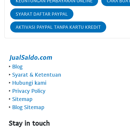
KEUNTUNGAN PEMBAYARAN ONLINE
CARA BUA
SYARAT DAFTAR PAYPAL
AKTIVASI PAYPAL TANPA KARTU KREDIT
‣
Blog
‣
Syarat & Ketentuan
‣
Hubungi kami
‣
Privacy Policy
‣
Sitemap
‣
Blog Sitemap
Stay in touch