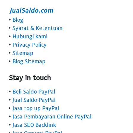
‣
Blog
‣
Syarat & Ketentuan
‣
Hubungi kami
‣
Privacy Policy
‣
Sitemap
‣
Blog Sitemap
Stay in touch
‣
Beli Saldo PayPal
‣
Jual Saldo PayPal
‣
Jasa top up PayPal
‣
Jasa Pembayaran Online PayPal
‣
Jasa SEO Backlink
‣
Jasa Convert PayPal