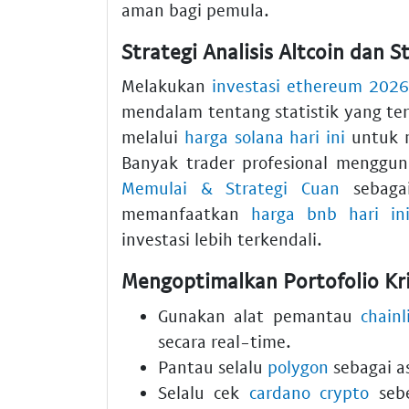
aman bagi pemula.
Strategi Analisis Altcoin dan S
Melakukan
investasi ethereum 2026
mendalam tentang statistik yang ter
melalui
harga solana hari ini
untuk m
Banyak trader profesional menggu
Memulai & Strategi Cuan
sebagai
memanfaatkan
harga bnb hari in
investasi lebih terkendali.
Mengoptimalkan Portofolio Kri
Gunakan alat pemantau
chainl
secara real-time.
Pantau selalu
polygon
sebagai a
Selalu cek
cardano crypto
sebe