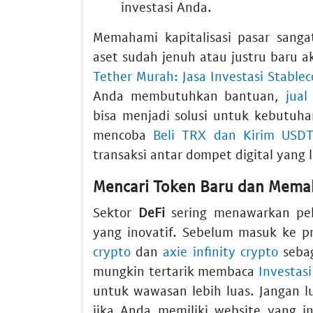
investasi Anda.
Memahami kapitalisasi pasar sang
aset sudah jenuh atau justru baru 
Tether Murah: Jasa Investasi Stable
Anda membutuhkan bantuan,
jual
bisa menjadi solusi untuk kebutuh
mencoba
Beli TRX dan Kirim USDT
transaksi antar dompet digital yang 
Mencari Token Baru dan Memah
Sektor
DeFi
sering menawarkan pel
yang inovatif. Sebelum masuk ke p
crypto
dan
axie infinity crypto
sebag
mungkin tertarik membaca
Investas
untuk wawasan lebih luas. Jangan 
jika Anda memiliki website yang in