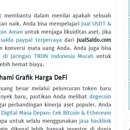
at membantu dalam menilai apakah sebuah
akan naik. Anda bisa mempelajari
Jual USDT &
coin Aman
untuk menjaga likuiditas aset. Jika
 saldo paypal terpercaya
dari
JualSaldo.com
an konversi mata uang Anda. Anda juga bisa
 di Jaringan TRON Indonesia Murah
untuk
lebih hemat biaya.
ami Grafik Harga DeFi
uang besar melalui peluncuran token baru
royek baru, pastikan Anda melihat
dogecoin
ai perbandingan kinerja aset populer. Anda
i Digital Masa Depan: Cek Bitcoin & Ethereum
lupa untuk selalu menggunakan
jasa backlink
gin dikenal lebih banyak investor di dunia