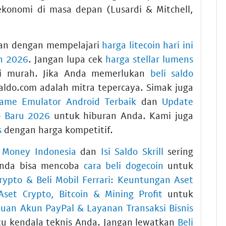
ekonomi di masa depan (Lusardi & Mitchell,
ukan dengan mempelajari
harga litecoin hari ini
on 2026
. Jangan lupa cek
harga stellar lumens
ksi murah. Jika Anda memerlukan
beli saldo
Saldo.com adalah mitra tepercaya. Simak juga
ame Emulator Android Terbaik
dan
Update
o Baru 2026
untuk hiburan Anda. Kami juga
s
dengan harga kompetitif.
 Money Indonesia
dan
Isi Saldo Skrill
sering
. Anda bisa mencoba
cara beli dogecoin
untuk
Crypto & Beli Mobil Ferrari: Keuntungan Aset
set Crypto, Bitcoin & Mining Profit
untuk
uan Akun PayPal & Layanan Transaksi Bisnis
 kendala teknis Anda. Jangan lewatkan
Beli