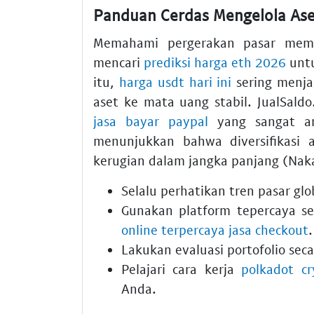
Panduan Cerdas Mengelola Ase
Memahami pergerakan pasar memerl
mencari
prediksi harga eth 2026
untu
itu,
harga usdt hari ini
sering menja
aset ke mata uang stabil. JualSal
jasa bayar paypal
yang sangat am
menunjukkan bahwa diversifikasi 
kerugian dalam jangka panjang (Nak
Selalu perhatikan tren pasar glob
Gunakan platform tepercaya se
online terpercaya jasa checkout
.
Lakukan evaluasi portofolio sec
Pelajari cara kerja
polkadot cr
Anda.