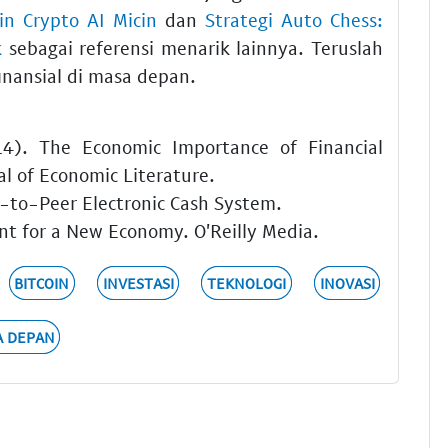
in Crypto AI Micin
dan
Strategi Auto Chess:
k
sebagai referensi menarik lainnya. Teruslah
inansial di masa depan.
014). The Economic Importance of Financial
al of Economic Literature.
r-to-Peer Electronic Cash System.
nt for a New Economy. O'Reilly Media.
BITCOIN
INVESTASI
TEKNOLOGI
INOVASI
A DEPAN