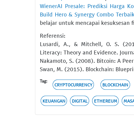
WienerAI Presale: Prediksi Harga Ko
Build Hero & Synergy Combo Terbai
belajar untuk mencapai kesuksesan f
Referensi:
Lusardi, A., & Mitchell, O. S. (2
Literacy: Theory and Evidence. Journ
Nakamoto, S. (2008). Bitcoin: A Pee
Swan, M. (2015). Blockchain: Bluepri
Tag:
CRYPTOCURRENCY
BLOCKCHAIN
KEUANGAN
DIGITAL
ETHEREUM
MAS