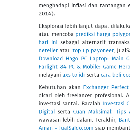
menghadapi inflasi dan tantangan 
2014).
Eksplorasi lebih lanjut dapat dilak
atau mencoba
prediksi harga polyg
hari ini
sebagai alternatif transa
neteller
atau
top up payoneer
, Jual
Download Hago PC Laptop: Main G
Farlight 84 PC & Mobile: Game Her
melayani
axs to idr
serta
cara beli eo
Kebutuhan akan
Exchanger Perfect
dicari oleh freelancer profesional
investasi santai. Bacalah
Investasi 
Digital
serta
Cuan Maksimal! Tips A
wawasan lebih dalam. Terakhir,
Bant
Aman - JualSaldo.com
siap membantu