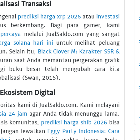
alisasi Transaksi
ngenai
prediksi harga xrp 2026
atau
investasi
us berkembang. Bagi para gamer, kami
rpercaya
melalui JualSaldo.com yang sangat
arga solana hari ini
untuk melihat peluang
n. Selain itu,
Black Clover M: Karakter SSR &
buran saat Anda memantau pergerakan grafik
ogi buku besar telah mengubah cara kita
lobalisasi (Swan, 2015).
Ekosistem Digital
oritas kami di JualSaldo.com. Kami melayani
sia 24 jam
agar Anda tidak menunggu lama.
asis komunitas,
prediksi harga shib 2026
bisa
 Jangan lewatkan
Eggy Party Indonesia: Cara
lusi
untuk mengisi waktu luang Anda.