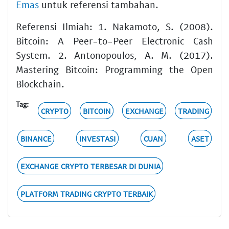
Emas
untuk referensi tambahan.
Referensi Ilmiah: 1. Nakamoto, S. (2008).
Bitcoin: A Peer-to-Peer Electronic Cash
System. 2. Antonopoulos, A. M. (2017).
Mastering Bitcoin: Programming the Open
Blockchain.
Tag:
CRYPTO
BITCOIN
EXCHANGE
TRADING
BINANCE
INVESTASI
CUAN
ASET
EXCHANGE CRYPTO TERBESAR DI DUNIA
PLATFORM TRADING CRYPTO TERBAIK