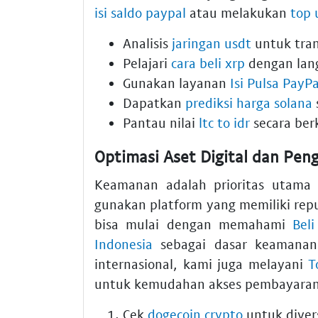
isi saldo paypal
atau melakukan
top
Analisis
jaringan usdt
untuk trans
Pelajari
cara beli xrp
dengan lan
Gunakan layanan
Isi Pulsa PayP
Dapatkan
prediksi harga solana
Pantau nilai
ltc to idr
secara ber
Optimasi Aset Digital dan Pe
Keamanan adalah prioritas utama 
gunakan platform yang memiliki repu
bisa mulai dengan memahami
Bel
Indonesia
sebagai dasar keamanan 
internasional, kami juga melayani
T
untuk kemudahan akses pembayaran 
Cek
dogecoin crypto
untuk divers