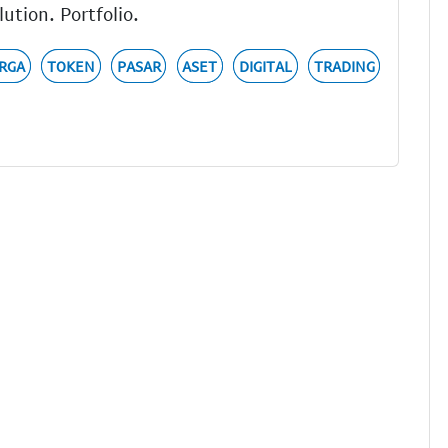
ution. Portfolio.
RGA
TOKEN
PASAR
ASET
DIGITAL
TRADING