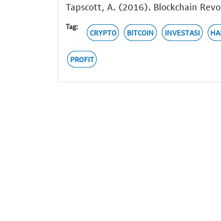
Tapscott, A. (2016). Blockchain Revol
Tag:
CRYPTO
BITCOIN
INVESTASI
HA
PROFIT