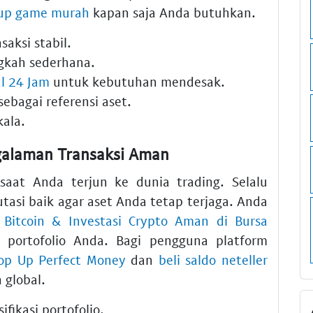
 up game murah
kapan saja Anda butuhkan.
aksi stabil.
gkah sederhana.
al 24 Jam
untuk kebutuhan mendesak.
sebagai referensi aset.
kala.
ngalaman Transaksi Aman
saat Anda terjun ke dunia trading. Selalu
tasi baik agar aset Anda tetap terjaga. Anda
i Bitcoin & Investasi Crypto Aman di Bursa
portofolio Anda. Bagi pengguna platform
op Up Perfect Money
dan
beli saldo neteller
global.
ifikasi portofolio.