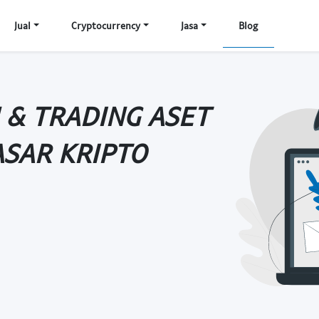
Jual
Cryptocurrency
Jasa
Blog
N & TRADING ASET
ASAR KRIPTO