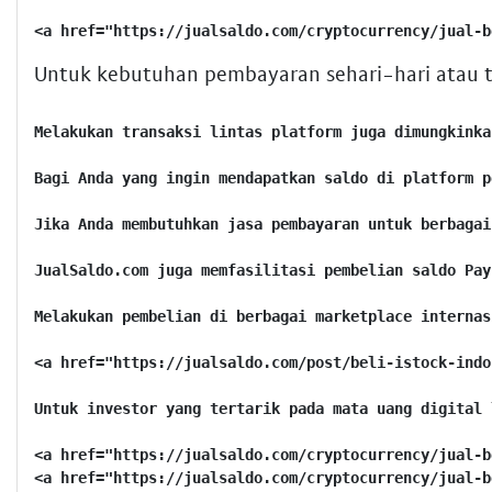
Untuk kebutuhan pembayaran sehari-hari atau t
Melakukan transaksi lintas platform juga dimungkinkan. Misalnya, Anda bisa melakukan <a href="https://jualsaldo.com/order/jual-saldo-paypal-ke-data" title="Beli Paket Telkomsel Paypal">Beli Paket Telkomsel Paypal</a> atau mengkonversi saldo PayPal ke e-money lain melalui layanan <a href="https://jualsaldo.com/order/jual-saldo-paypal-ke-e-money" title="Paypal ke dana">Paypal ke dana</a>.

Bagi Anda yang ingin mendapatkan saldo di platform pembayaran lain, JualSaldo.com juga menyediakan jasa untuk Neteller dan Skrill. Anda bisa cek <a href="https://jualsaldo.com/page/beli-saldo-neteller" title="jasa deposit neteller">jasa deposit neteller</a> atau <a href="https://jualsaldo.com/page/beli-saldo-skrill" title="Rate Skrill Hari Ini">Rate Skrill Hari Ini</a>.

Jika Anda membutuhkan jasa pembayaran untuk berbagai keperluan, termasuk pembayaran invoice atau layanan berlangganan, JualSaldo.com dapat membantu. Layanan seperti <a href="https://jualsaldo.com/page/jasa-bayar-invoice" title="jasa pembayaran online">jasa pembayaran online</a> dan <a href="https://jualsaldo.com/page/jasa-pembayaran-paypal" title="jasa bayar paypal">jasa bayar paypal</a> tersedia.

JualSaldo.com juga memfasilitasi pembelian saldo PayPal melalui berbagai cara, termasuk <a href="https://jualsaldo.com/page/jasa-top-up-paypal" title="top up paypal">top up