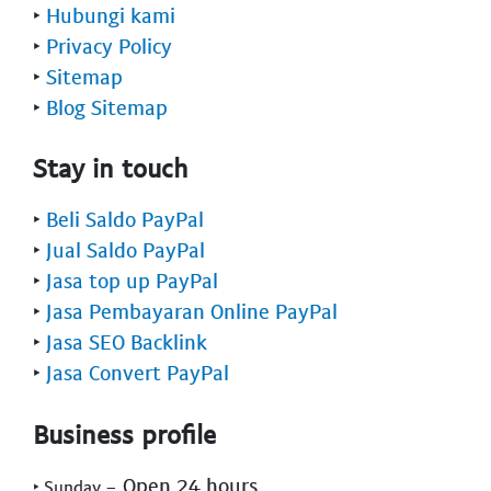
‣
Hubungi kami
‣
Privacy Policy
‣
Sitemap
‣
Blog Sitemap
Stay in touch
‣
Beli Saldo PayPal
‣
Jual Saldo PayPal
‣
Jasa top up PayPal
‣
Jasa Pembayaran Online PayPal
‣
Jasa SEO Backlink
‣
Jasa Convert PayPal
Business profile
- Open 24 hours
‣ Sunday