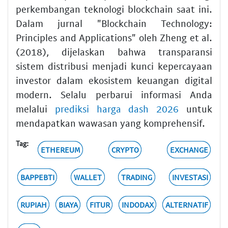
perkembangan teknologi blockchain saat ini.
Dalam jurnal "Blockchain Technology:
Principles and Applications" oleh Zheng et al.
(2018), dijelaskan bahwa transparansi
sistem distribusi menjadi kunci kepercayaan
investor dalam ekosistem keuangan digital
modern. Selalu perbarui informasi Anda
melalui
prediksi harga dash 2026
untuk
mendapatkan wawasan yang komprehensif.
Tag:
ETHEREUM
CRYPTO
EXCHANGE
BAPPEBTI
WALLET
TRADING
INVESTASI
RUPIAH
BIAYA
FITUR
INDODAX
ALTERNATIF