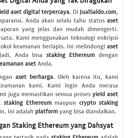
ield aset digital terpercaya
. Di
JualSaldo.com
,
sparansi. Anda akan selalu tahu status
aset
poran yang jelas dan mudah dimengerti.
satu. Kami menggunakan teknologi enkripsi
okol keamanan berlapis. Ini melindungi
aset
Jadi, Anda bisa
staking Ethereum
dengan
eamanan aset
Anda.
langan
aset berharga
. Oleh karena itu, kami
 keamanan kami. Kami ingin Anda merasa
mi juga memastikan semua proses
yield aset
uk
staking Ethereum
maupun
crypto staking
in. Ini adalah
platform
yang bisa diandalkan.
an Staking Ethereum yang Dahsyat
rang tertarik pada
staking Ethereum
adalah