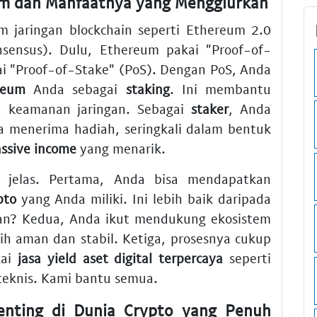
um dan Manfaatnya yang Menggiurkan
m jaringan blockchain seperti Ethereum 2.0
nsensus). Dulu, Ethereum pakai "Proof-of-
i "Proof-of-Stake" (PoS). Dengan PoS, Anda
reum
Anda sebagai
staking
. Ini membantu
a keamanan jaringan. Sebagai
staker
, Anda
a menerima hadiah, seringkali dalam bentuk
ssive income
yang menarik.
 jelas. Pertama, Anda bisa mendapatkan
pto
yang Anda miliki. Ini lebih baik daripada
n? Kedua, Anda ikut mendukung ekosistem
bih aman dan stabil. Ketiga, prosesnya cukup
kai
jasa yield aset digital terpercaya
seperti
 teknis. Kami bantu semua.
nting di Dunia Crypto yang Penuh