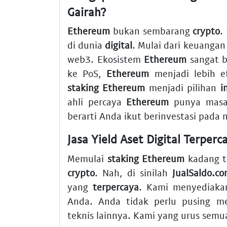
Gairah?
Ethereum
bukan sembarang
crypto
.
di dunia
digital
. Mulai dari keuangan 
web3. Ekosistem
Ethereum
sangat b
ke PoS,
Ethereum
menjadi lebih e
staking Ethereum
menjadi pilihan
i
ahli percaya
Ethereum
punya masa 
berarti Anda ikut berinvestasi pada 
Jasa Yield Aset Digital Terperc
Memulai
staking Ethereum
kadang te
crypto
. Nah, di sinilah
JualSaldo.c
yang
terpercaya
. Kami menyediak
Anda. Anda tidak perlu pusing me
teknis lainnya. Kami yang urus semua