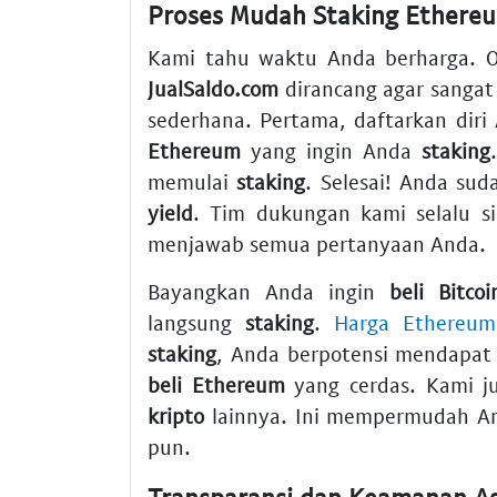
Proses Mudah Staking Ethereu
Kami tahu waktu Anda berharga. O
JualSaldo.com
dirancang agar sangat
sederhana. Pertama, daftarkan diri
Ethereum
yang ingin Anda
staking
memulai
staking
. Selesai! Anda su
yield
. Tim dukungan kami selalu s
menjawab semua pertanyaan Anda.
Bayangkan Anda ingin
beli Bitcoi
langsung
staking
.
Harga Ethereum 
staking
, Anda berpotensi mendapa
beli Ethereum
yang cerdas. Kami j
kripto
lainnya. Ini mempermudah 
pun.
Transparansi dan Keamanan As