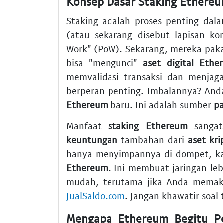
Konsep Dasar Staking Ethere
Staking adalah proses penting dala
(atau sekarang disebut lapisan ko
Work" (PoW). Sekarang, mereka paka
bisa "mengunci"
aset digital
Ethe
memvalidasi transaksi dan menjag
berperan penting. Imbalannya? And
Ethereum
baru. Ini adalah sumber
pa
Manfaat
staking Ethereum
sangat
keuntungan
tambahan dari
aset kri
hanya menyimpannya di dompet, ka
Ethereum
. Ini membuat jaringan le
mudah, terutama jika Anda mema
JualSaldo.com
. Jangan khawatir soal
Mengapa Ethereum Begitu Pe