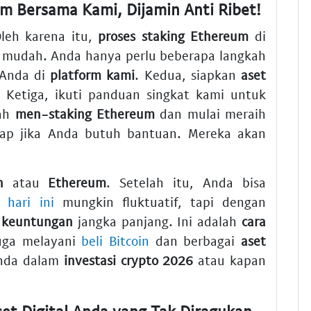
m Bersama Kami, Dijamin Anti Ribet!
leh karena itu,
proses staking Ethereum
di
 mudah. Anda hanya perlu beberapa langkah
 Anda di
platform kami
. Kedua, siapkan
aset
. Ketiga, ikuti panduan singkat kami untuk
dah
men-staking Ethereum
dan mulai meraih
iap jika Anda butuh bantuan. Mereka akan
n
atau
Ethereum
. Setelah itu, Anda bisa
hari ini
mungkin fluktuatif, tapi dengan
t
keuntungan
jangka panjang. Ini adalah
cara
uga melayani
beli Bitcoin
dan berbagai
aset
Anda dalam
investasi crypto 2026
atau kapan
et Digital Anda yang Tak Diragukan